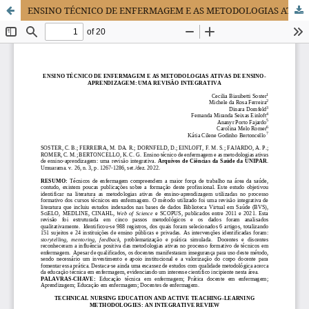
ENSINO TÉCNICO DE ENFERMAGEM E AS METODOLOGIAS ATIVAS DE ENSINO-APRENDIZAGEM: UMA REVISÃO INTEGRATIVA