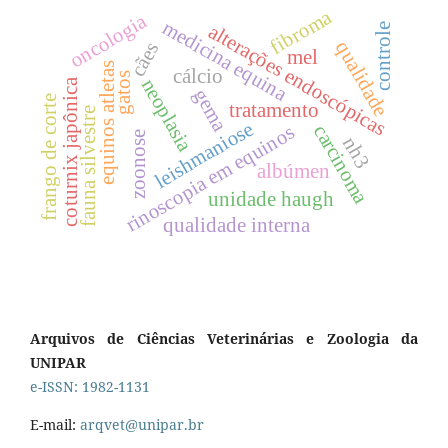
fibroma
oncologia
medicina equina
alterações endoscópicas
controle
qualidade
cães
mel
equinos atletas
cálcio
gatos
neoplasia
coturnix japônica
gema
frango de corte
tratamento
fauna silvestre
leishmaniose
carcinoma
rinoscopia em equinos
zoonose
nh3
albúmen
unidade haugh
qualidade interna
Arquivos de Ciências Veterinárias e Zoologia da
UNIPAR
e-ISSN: 1982-1131
E-mail:
arqvet@unipar.br