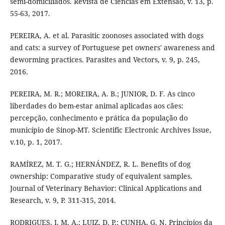
semi-domiciliados. Revista de Ciências em Extensão, v. 13, p.
55-63, 2017.
PEREIRA, A. et al. Parasitic zoonoses associated with dogs
and cats: a survey of Portuguese pet owners' awareness and
deworming practices. Parasites and Vectors, v. 9, p. 245,
2016.
PEREIRA, M. R.; MOREIRA, A. B.; JUNIOR, D. F. As cinco
liberdades do bem-estar animal aplicadas aos cães:
percepção, conhecimento e prática da população do
município de Sinop-MT. Scientific Electronic Archives Issue,
v.10, p. 1, 2017.
RAMÍREZ, M. T. G.; HERNÁNDEZ, R. L. Benefits of dog
ownership: Comparative study of equivalent samples.
Journal of Veterinary Behavior: Clinical Applications and
Research, v. 9, P. 311-315, 2014.
RODRIGUES, I. M. A.; LUIZ, D. P.; CUNHA, G. N. Princípios da