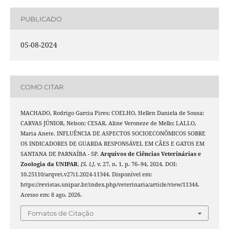
PUBLICADO
05-08-2024
COMO CITAR
MACHADO, Rodrigo Garcia Pires; COELHO, Hellen Daniela de Sousa;
CARVAS JÚNIOR, Nelson; CESAR, Aline Veroneze de Mello; LALLO,
Maria Anete. INFLUÊNCIA DE ASPECTOS SOCIOECONÔMICOS SOBRE
OS INDICADORES DE GUARDA RESPONSÁVEL EM CÃES E GATOS EM
SANTANA DE PARNAÍBA - SP.
Arquivos de Ciências Veterinárias e
Zoologia da UNIPAR
,
[S. l.]
, v. 27, n. 1, p. 76–94, 2024. DOI:
10.25110/arqvet.v27i1.2024-11344. Disponível em:
https://revistas.unipar.br/index.php/veterinaria/article/view/11344.
Acesso em: 8 ago. 2026.
Fomatos de Citação