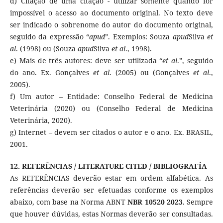
d) Citação de uma citação - utilizar somente quando for
impossível o acesso ao documento original. No texto deve
ser indicado o sobrenome do autor do documento original,
seguido da expressão “
apud
”. Exemplos: Souza
apud
Silva
et
al
. (1998) ou (Souza
apud
Silva
et al
., 1998).
e) Mais de três autores: deve ser utilizada “
et al
.”, seguido
do ano. Ex. Gonçalves
et al
. (2005) ou (Gonçalves
et al
.,
2005).
f) Um autor – Entidade: Conselho Federal de Medicina
Veterinária (2020) ou (Conselho Federal de Medicina
Veterinária, 2020).
g) Internet – devem ser citados o autor e o ano. Ex. BRASIL,
2001.
12. REFERÊNCIAS / LITERATURE CITED / BIBLIOGRAFÍA
As REFERÊNCIAS deverão estar em ordem alfabética. As
referências deverão ser efetuadas conforme os exemplos
abaixo, com base na Norma ABNT
NBR 10520
2023
. Sempre
que houver dúvidas, estas Normas deverão ser consultadas.