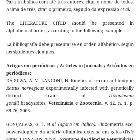
Para trabalhos com até três autores, citar o nome de todos.
Acima de três, citar o primeiro, seguido da expressão
et al
.
The LITERATURE CITED should be presented in
alphabetical order, according to the following examples.
La bibliografía debe presentarse en orden alfabético, según
los siguientes ejemplos.
Artigos em periódicos / Articles in Journals / Artículos en
periódicos:
DA SILVA, A. V.; LANGONI, H. Kinetics of serum antibody in
Rattus norvegicus
experimentally infected with genetically
distinct strains of
Toxoplasma
gondii
bradyzoites.
Veterinária e Zootecnia
, v. 12, n. 1, p.
69-76, 2005.
GONÇALVES, G. F.
et al. (agora em itálico).
Fluxometria eco-
power-doppler da artéria oftálmica externa em gatos (
Felis
catus
, LINNAEUS, 1758).
Arquivos de Ciências Veterinárias