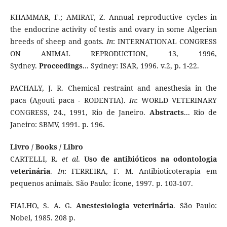
KHAMMAR, F.; AMIRAT, Z. Annual reproductive cycles in
the endocrine activity of testis and ovary in some Algerian
breeds of sheep and goats.
In
: INTERNATIONAL CONGRESS
ON ANIMAL REPRODUCTION, 13, 1996,
Sydney.
Proceedings
... Sydney: ISAR, 1996. v.2, p. 1-22.
PACHALY, J. R. Chemical restraint and anesthesia in the
paca (Agouti paca - RODENTIA).
In
: WORLD VETERINARY
CONGRESS, 24., 1991, Rio de Janeiro.
Abstracts
... Rio de
Janeiro: SBMV, 1991. p. 196.
Livro / Books / Libro
CARTELLI, R.
et al
.
Uso de antibióticos na odontologia
veterinária
.
In
: FERREIRA, F. M. Antibioticoterapia em
pequenos animais. São Paulo: Ícone, 1997. p. 103-107.
FIALHO, S. A. G.
Anestesiologia veterinária
. São Paulo:
Nobel, 1985. 208 p.