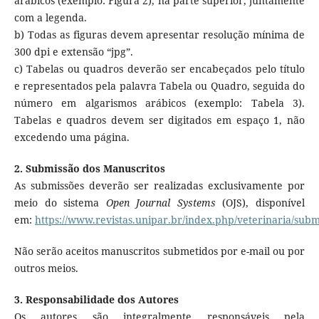
arábicos (exemplo: Figura 2), na parte superior, juntamente
com a legenda.
b) Todas as figuras devem apresentar resolução mínima de
300 dpi e extensão “jpg”.
c) Tabelas ou quadros deverão ser encabeçados pelo título
e representados pela palavra Tabela ou Quadro, seguida do
número em algarismos arábicos (exemplo: Tabela 3).
Tabelas e quadros devem ser digitados em espaço 1, não
excedendo uma página.
2. Submissão dos Manuscritos
As submissões deverão ser realizadas exclusivamente por
meio do sistema
Open Journal Systems
(OJS), disponível
em:
https://www.revistas.unipar.br/index.php/veterinaria/subm
Não serão aceitos manuscritos submetidos por e-mail ou por
outros meios.
3. Responsabilidade dos Autores
Os autores são integralmente responsáveis pela