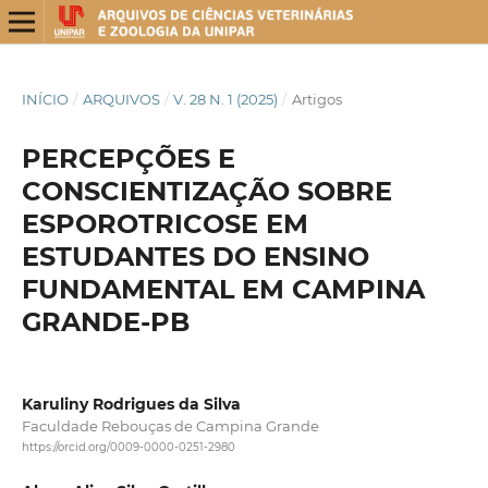
INÍCIO
/
ARQUIVOS
/
V. 28 N. 1 (2025)
/
Artigos
PERCEPÇÕES E
CONSCIENTIZAÇÃO SOBRE
ESPOROTRICOSE EM
ESTUDANTES DO ENSINO
FUNDAMENTAL EM CAMPINA
GRANDE-PB
Karuliny Rodrigues da Silva
Faculdade Rebouças de Campina Grande
https://orcid.org/0009-0000-0251-2980