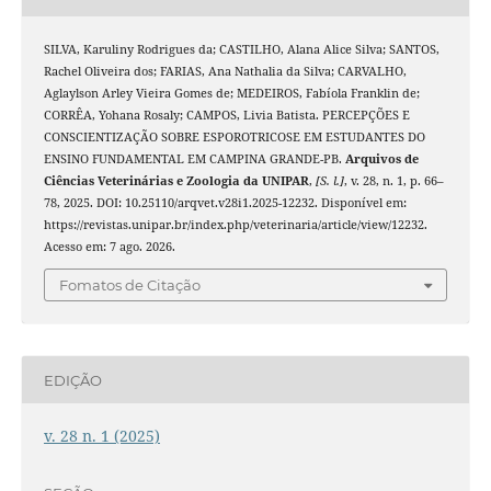
SILVA, Karuliny Rodrigues da; CASTILHO, Alana Alice Silva; SANTOS,
Rachel Oliveira dos; FARIAS, Ana Nathalia da Silva; CARVALHO,
Aglaylson Arley Vieira Gomes de; MEDEIROS, Fabíola Franklin de;
CORRÊA, Yohana Rosaly; CAMPOS, Livia Batista. PERCEPÇÕES E
CONSCIENTIZAÇÃO SOBRE ESPOROTRICOSE EM ESTUDANTES DO
ENSINO FUNDAMENTAL EM CAMPINA GRANDE-PB.
Arquivos de
Ciências Veterinárias e Zoologia da UNIPAR
,
[S. l.]
, v. 28, n. 1, p. 66–
78, 2025. DOI: 10.25110/arqvet.v28i1.2025-12232. Disponível em:
https://revistas.unipar.br/index.php/veterinaria/article/view/12232.
Acesso em: 7 ago. 2026.
Fomatos de Citação
EDIÇÃO
v. 28 n. 1 (2025)