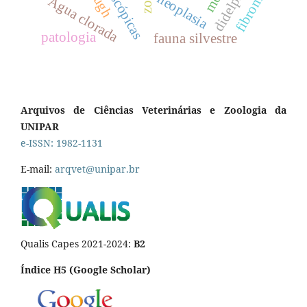
didelphidae
fibroma
neoplasia
Água clorada
patologia
fauna silvestre
Arquivos de Ciências Veterinárias e Zoologia da
UNIPAR
e-ISSN: 1982-1131
E-mail:
arqvet@unipar.br
Qualis Capes 2021-2024:
B2
Índice H5 (Google Scholar)