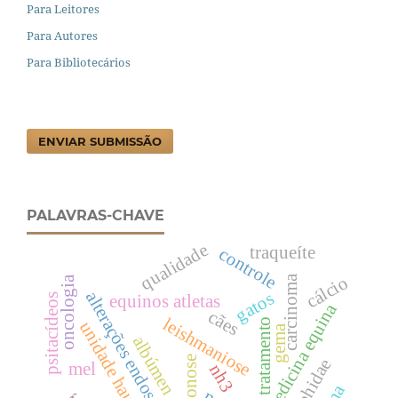
Para Leitores
Para Autores
Para Bibliotecários
ENVIAR SUBMISSÃO
PALAVRAS-CHAVE
qualidade
traqueíte
controle
cálcio
carcinoma
oncologia
alterações endoscópicas
gatos
psitacídeos
equinos atletas
medicina equina
cães
leishmaniose
tratamento
unidade haugh
gema
albúmen
zoonose
mel
nh3