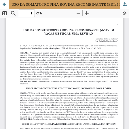
USO DA SOMATOTROPINA BOVINA RECOMBINANTE (BSTr) EM VACAS MESTIÇAS: UMA REVISÃO