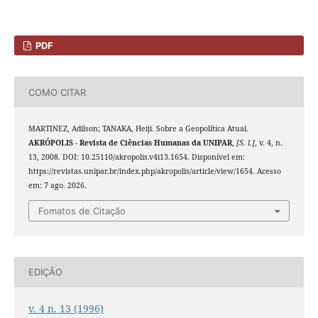
PDF
COMO CITAR
MARTINEZ, Adilson; TANAKA, Heiji. Sobre a Geopolítica Atual.
AKRÓPOLIS - Revista de Ciências Humanas da UNIPAR
,
[S. l.]
, v. 4, n.
13, 2008. DOI: 10.25110/akropolis.v4i13.1654. Disponível em:
https://revistas.unipar.br/index.php/akropolis/article/view/1654. Acesso
em: 7 ago. 2026.
Fomatos de Citação
EDIÇÃO
v. 4 n. 13 (1996)