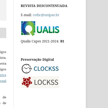
REVISTA DESCONTINUADA
E-mail:
cedic@unipar.br
Qualis Capes 2021-2024:
B1
igos
ista.
Preservação Digital
esta
tigos
tive
ional
o de
es de