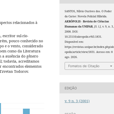
SANTOS, Nílvio Ourives dos. O Poder
da Carne: Novela Policial Híbrida.
AKRÓPOLIS - Revista de Ciências
spectos relacionados à
Humanas da UNIPAR
,
[S. l.]
, v. 9, n. 3,
2008. DOI:
escritor sul-rio-
10.25110/akropolis.v9i3.1831.
orém, pouco conhecido no
Disponível em:
po e o vento, considerado
https://revistas.unipar.br/index.php/ak
 bem como da Literatura
opolis/article/view/1831. Acesso em: 8
am a ausência do gênero
ago. 2026.
l; todavia, acreditamos
r encontrados elementos
Fomatos de Citação
 Tzvetan Todorov.
EDIÇÃO
v. 9 n. 3 (2001)