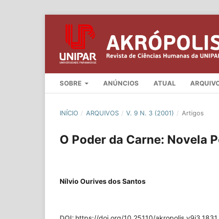
SOBRE
ANÚNCIOS
ATUAL
ARQUIV
INÍCIO
/
ARQUIVOS
/
V. 9 N. 3 (2001)
/
Artigos
O Poder da Carne: Novela Po
Nílvio Ourives dos Santos
DOI:
https://doi.org/10.25110/akropolis.v9i3.1831