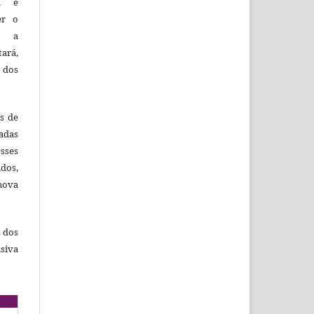
ca e
er o
e a
tará,
 dos
es de
adas
esses
ados,
nova
s dos
siva