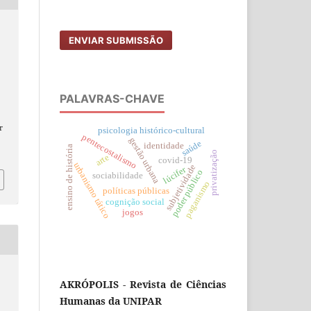
ENVIAR SUBMISSÃO
PALAVRAS-CHAVE
r
psicologia histórico-cultural
pentecostalismo
gestão urbana
saúde
identidade
ensino de história
privatização
arte
covid-19
urbanismo tático
subjetividade
lúcifer
poder público
sociabilidade
paganismo
políticas públicas
cognição social
jogos
AKRÓPOLIS - Revista de Ciências
Humanas da UNIPAR