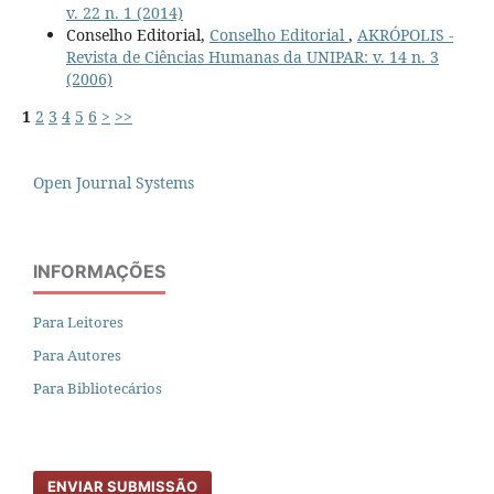
v. 22 n. 1 (2014)
Conselho Editorial,
Conselho Editorial
,
AKRÓPOLIS -
Revista de Ciências Humanas da UNIPAR: v. 14 n. 3
(2006)
1
2
3
4
5
6
>
>>
Open Journal Systems
INFORMAÇÕES
Para Leitores
Para Autores
Para Bibliotecários
ENVIAR SUBMISSÃO