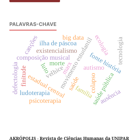
PALAVRAS-CHAVE
ecologia
canções
big data
movimento estudantil
tecnologia
ilha de páscoa
existencialismo
fonte história
composição musical
morte
marx
defectologia
luto
autismo
velhice
finitude
saúde pública
estadual central
colapso
saúde
família
ausência
ludoterapia
psicoterapia
AKRÓPOLIS - Revista de Ciências Humanas da UNIPAR