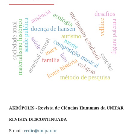
ausência
movimento estudantil
desafios
ecologia
saúde pública
velhice
figura paterna
materialismo histórico
sociedade atual
doença de hansen
autismo
saúde
estadual central
morte
composição musical
marx
luto
canções
fonte história
família
colapso
método de pesquisa
AKRÓPOLIS - Revista de Ciências Humanas da UNIPAR
REVISTA DESCONTINUADA
E-mail:
cedic@unipar.br