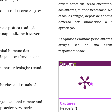
ordem conceitual serão encaminh
aos autores, quando necessário. N
osta, Trad ) Porto Alegre:
casos, os artigos, depois de adequ
deverão ser submetidos a 
ria e prática tradução:
apreciação.
 Knapp, Elizabeth Meyer –
As opiniões emitidas pelos autore
artigos são de sua exclu
pital humano das
responsabilidade.
e Janeiro: Elsevier, 2009.
ca para Psicologia: Usando
e rites and rituals of
anizational climate and
Captures
 practice New York:
Readers:
3