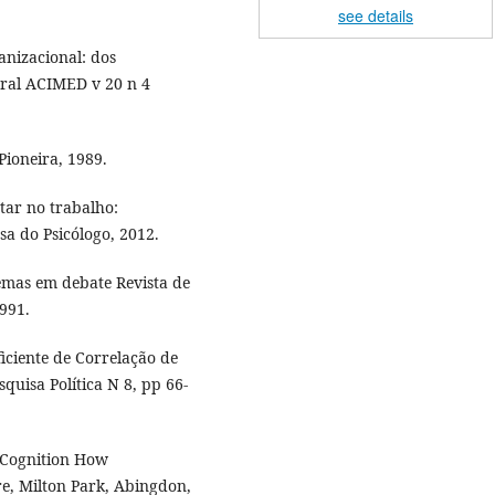
see details
anizacional: dos
oral ACIMED v 20 n 4
ioneira, 1989.
ar no trabalho:
sa do Psicólogo, 2012.
emas em debate Revista de
991.
iciente de Correlação de
quisa Política N 8, pp 66-
 Cognition How
re, Milton Park, Abingdon,