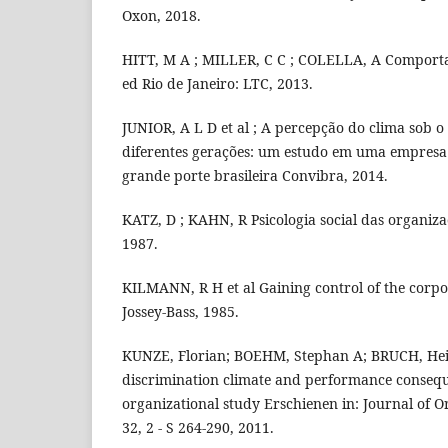
Oxon, 2018.
HITT, M A ; MILLER, C C ; COLELLA, A Comport
ed Rio de Janeiro: LTC, 2013.
JUNIOR, A L D et al ; A percepção do clima sob o
diferentes gerações: um estudo em uma empresa
grande porte brasileira Convibra, 2014.
KATZ, D ; KAHN, R Psicologia social das organiza
1987.
KILMANN, R H et al Gaining control of the corp
Jossey-Bass, 1985.
KUNZE, Florian; BOEHM, Stephan A; BRUCH, Heik
discrimination climate and performance conseq
organizational study Erschienen in: Journal of O
32, 2 - S 264-290, 2011.