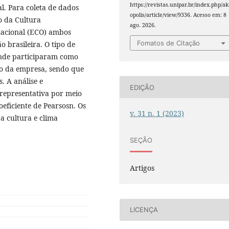
https://revistas.unipar.br/index.php/ak
al. Para coleta de dados
opolis/article/view/9336. Acesso em: 8
ão da Cultura
ago. 2026.
zacional (ECO) ambos
Fomatos de Citação
 brasileira. O tipo de
 onde participaram como
jo da empresa, sendo que
. A análise e
EDIÇÃO
 representativa por meio
oeficiente de Pearsosn. Os
v. 31 n. 1 (2023)
a cultura e clima
SEÇÃO
Artigos
LICENÇA