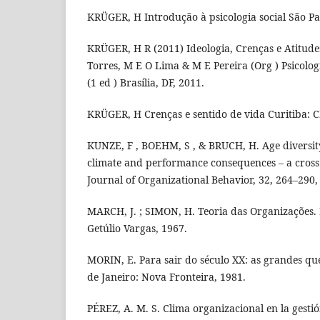
KRÜGER, H Introdução à psicologia social São Pa
KRÜGER, H R (2011) Ideologia, Crenças e Atitude
Torres, M E O Lima & M E Pereira (Org ) Psicologi
(1 ed ) Brasília, DF, 2011.
KRÜGER, H Crenças e sentido de vida Curitiba: C
KUNZE, F , BOEHM, S , & BRUCH, H. Age diversity
climate and performance consequences – a cross
Journal of Organizational Behavior, 32, 264–290,
MARCH, J. ; SIMON, H. Teoria das Organizações. 
Getúlio Vargas, 1967.
MORIN, E. Para sair do século XX: as grandes qu
de Janeiro: Nova Fronteira, 1981.
PÉREZ, A. M. S. Clima organizacional en la gesti