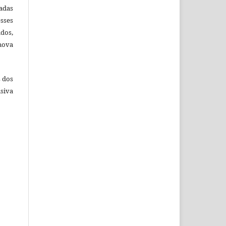
adas
esses
ados,
nova
s dos
siva