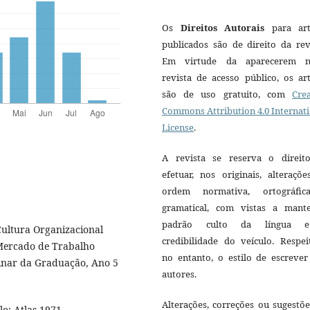
Os
Direitos Autorais
para art
publicados são de direito da rev
Em virtude da aparecerem n
revista de acesso público, os ar
são de uso gratuito, com
Crea
Commons Attribution 4.0 Internat
License
.
A revista se reserva o direit
efetuar, nos originais, alteraçõ
ordem normativa, ortográfi
gramatical, com vistas a mant
padrão culto da língua 
Cultura Organizacional
credibilidade do veículo. Respei
Mercado de Trabalho
no entanto, o estilo de escrever
plinar da Graduação, Ano 5
autores.
Alterações, correções ou sugestõ
o: Atlas,1971.