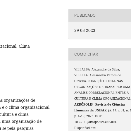
PUBLICADO
1
29-03-2023
zacional, Clima
COMO CITAR
VILLALBA, Alexandre da Silva;
VILLELA, Alessandra Ramos de
Oliveira. COGNIÇÃO SOCIAL NAS
ORGANIZAÇÕES DE TRABALHO: UMA
ANÁLISE CORRELACIONAL ENTRE A
CULTURA E CLIMA ORGANIZACIONAL
as organizações de
AKRÓPOLIS - Revista de Ciências
 e o clima organizacional.
Humanas da UNIPAR
,
[S. l.]
, v. 31, n. 
cultura e clima
p. 1–19, 2023. DOI:
m uma organização de
10.25110/akropolis.v30i2-001.
-se pela pesquisa
Disponível em: