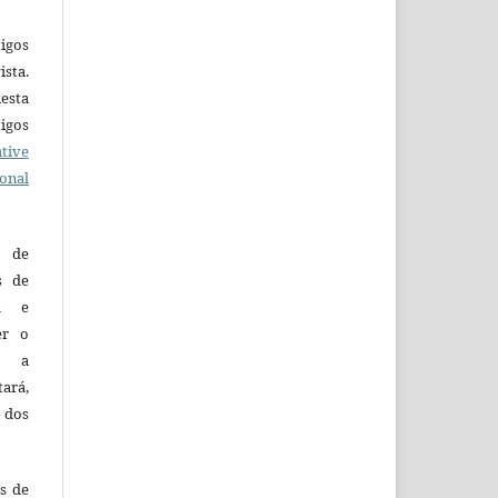
igos
ista.
esta
tigos
tive
ional
o de
es de
ca e
er o
e a
tará,
 dos
es de