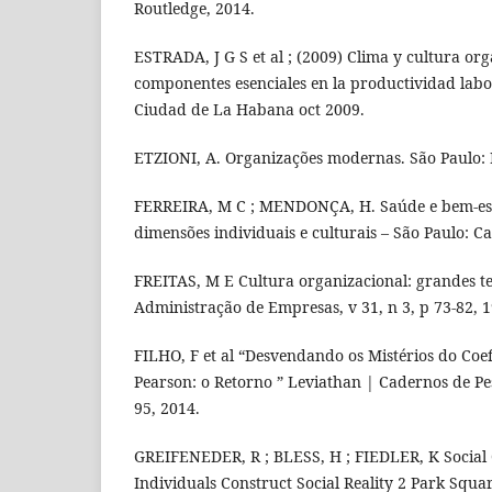
Routledge, 2014.
ESTRADA, J G S et al ; (2009) Clima y cultura org
componentes esenciales en la productividad lab
Ciudad de La Habana oct 2009.
ETZIONI, A. Organizações modernas. São Paulo: P
FERREIRA, M C ; MENDONÇA, H. Saúde e bem-est
dimensões individuais e culturais – São Paulo: Ca
FREITAS, M E Cultura organizacional: grandes t
Administração de Empresas, v 31, n 3, p 73-82, 1
FILHO, F et al “Desvendando os Mistérios do Coef
Pearson: o Retorno ” Leviathan | Cadernos de Pes
95, 2014.
GREIFENEDER, R ; BLESS, H ; FIEDLER, K Social
Individuals Construct Social Reality 2 Park Squa