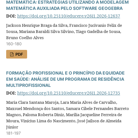
MATEMÁTICA: ESTRATÉGIAS UTILIZANDO A MODELAGEM
MATEMÁTICA AUXILIADA PELO SOFTWARE GEOGEBRA
DOI:
https://doi.org/10.25110/educere.v26i1.2026-12637
Jackson Henrique Braga da Silva, Francisco Jucivanio Felix de
Sousa, Mariana Baraldi Silva Silvino, Tiago Gadelha de Sousa,
Bruno Coelho Alves
160-180
PDF
FORMAÇÃO PROFISSIONAL E O PRINCÍPIO DA EQUIDADE
EM SAÚDE: ANÁLISE DE UM PROGRAMA DE RESIDÊNCIA
MULTIPROFISSIONAL
DOI:
https://doi.org/10.25110/educere.v26i1.2026-12735
Maria Clara Santana Maroja, Lara Maria Alves de Carvalho,
Maxsuel Mendonça dos Santos, Samara Cibele Fernandes Barreto
Magnos, Paloma Roberta Diniz, Marília Jacqueline Ferreira de
Moura, Vinícius Lima do Nascimento, José Jailson de Almeida
Júnior
181-197