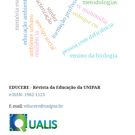
formação profissional
memória escolar
caracterização
educação ambiental
metodologias
tv multimídia
surdez
enfoque cts
ambiente urbano
serviço social
pessoa com deficiência
resiliência
ensino da biologia
EDUCERE - Revista da Educação da UNIPAR
e-ISSN: 1982-1123
E-mail:
educere@unipar.br