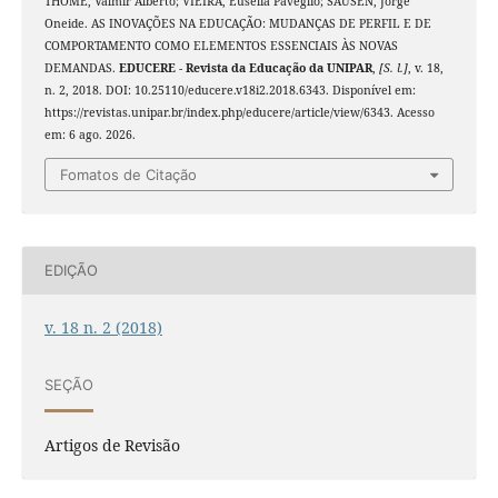
THOMÉ, Valmir Alberto; VIEIRA, Eusélia Paveglio; SAUSEN, Jorge
Oneide. AS INOVAÇÕES NA EDUCAÇÃO: MUDANÇAS DE PERFIL E DE
COMPORTAMENTO COMO ELEMENTOS ESSENCIAIS ÀS NOVAS
DEMANDAS.
EDUCERE - Revista da Educação da UNIPAR
,
[S. l.]
, v. 18,
n. 2, 2018. DOI: 10.25110/educere.v18i2.2018.6343. Disponível em:
https://revistas.unipar.br/index.php/educere/article/view/6343. Acesso
em: 6 ago. 2026.
Fomatos de Citação
EDIÇÃO
v. 18 n. 2 (2018)
SEÇÃO
Artigos de Revisão