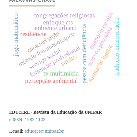
PALAVRAS-CHAVE
memória escolar
congregações religiosas
jogo matemático
tradução-interpretação
enfoque cts
pessoa com deficiência
ambiente urbano
acervos privados
caracterização
método fenomenológico
resiliência
formação inicial
formação profissional
serviço social
surdez
tv multimídia
percepção ambiental
EDUCERE - Revista da Educação da UNIPAR
e-ISSN: 1982-1123
E-mail:
educere@unipar.br