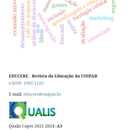
extensão universitária
análise de discurso crítica.
educação
aprendizagem e ensino
biologia celular
vale do araguaia
games
desassujeitamento
inclusão
metacognição
marketing
surdez
avaliação
foucault
eco
identidade
libras
EDUCERE - Revista da Educação da UNIPAR
e-ISSN: 1982-1123
E-mail:
educere@unipar.br
Qualis Capes 2021-2024:
A3