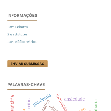
INFORMAÇÕES
Para Leitores
Para Autores
Para Bibliotecários
ENVIAR SUBMISSÃO
PALAVRAS-CHAVE
pandemia
formação
ansiedade
matemática
engenharia