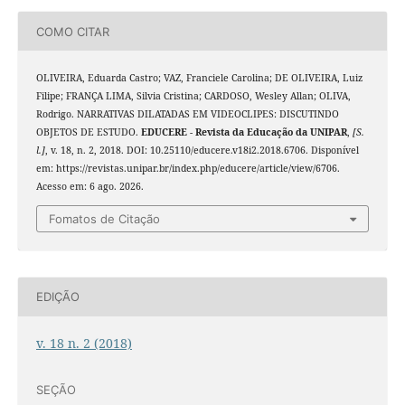
COMO CITAR
OLIVEIRA, Eduarda Castro; VAZ, Franciele Carolina; DE OLIVEIRA, Luiz
Filipe; FRANÇA LIMA, Silvia Cristina; CARDOSO, Wesley Allan; OLIVA,
Rodrigo. NARRATIVAS DILATADAS EM VIDEOCLIPES: DISCUTINDO
OBJETOS DE ESTUDO.
EDUCERE - Revista da Educação da UNIPAR
,
[S.
l.]
, v. 18, n. 2, 2018. DOI: 10.25110/educere.v18i2.2018.6706. Disponível
em: https://revistas.unipar.br/index.php/educere/article/view/6706.
Acesso em: 6 ago. 2026.
Fomatos de Citação
EDIÇÃO
v. 18 n. 2 (2018)
SEÇÃO