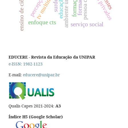
acervos privados
ensino de ciências
ambiente urbano
tv multimídia
surdez
enfoque cts
serviço social
EDUCERE - Revista da Educação da UNIPAR
e-ISSN: 1982-1123
E-mail:
educere@unipar.br
Qualis Capes 2021-2024:
A3
Índice H5 (Google Scholar)