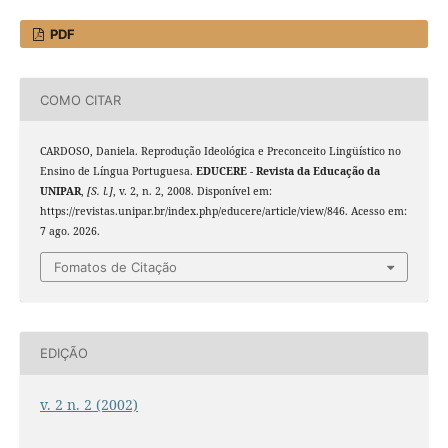
PDF
COMO CITAR
CARDOSO, Daniela. Reprodução Ideológica e Preconceito Lingüístico no
Ensino de Língua Portuguesa.
EDUCERE - Revista da Educação da
UNIPAR
,
[S. l.]
, v. 2, n. 2, 2008. Disponível em:
https://revistas.unipar.br/index.php/educere/article/view/846. Acesso em:
7 ago. 2026.
Fomatos de Citação
EDIÇÃO
v. 2 n. 2 (2002)