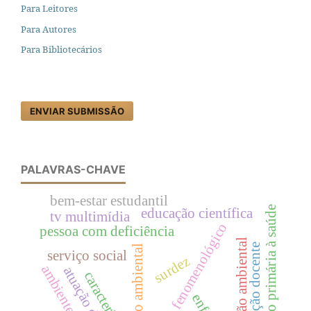
Para Leitores
Para Autores
Para Bibliotecários
ENVIAR SUBMISSÃO
PALAVRAS-CHAVE
bem-estar estudantil
atenção primária à saúde
educação científica
tv multimídia
método fenomenológico
pessoa com deficiência
percepção ambiental
formação docente
educação ambiental
serviço social
surdez
ambiente urbano
atuação docente
caracterização