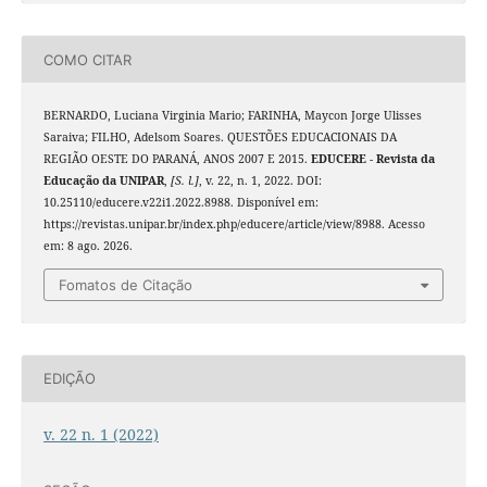
COMO CITAR
BERNARDO, Luciana Virginia Mario; FARINHA, Maycon Jorge Ulisses
Saraiva; FILHO, Adelsom Soares. QUESTÕES EDUCACIONAIS DA
REGIÃO OESTE DO PARANÁ, ANOS 2007 E 2015.
EDUCERE - Revista da
Educação da UNIPAR
,
[S. l.]
, v. 22, n. 1, 2022. DOI:
10.25110/educere.v22i1.2022.8988. Disponível em:
https://revistas.unipar.br/index.php/educere/article/view/8988. Acesso
em: 8 ago. 2026.
Fomatos de Citação
EDIÇÃO
v. 22 n. 1 (2022)