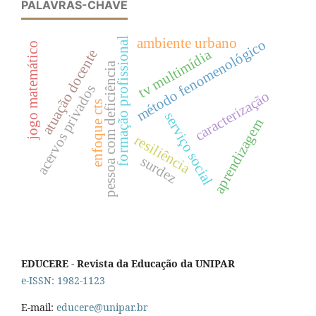
PALAVRAS-CHAVE
ambiente urbano
formação profissional
método fenomenológico
jogo matemático
tv multimídia
atuação docente
pessoa com deficiência
acervos privados
caracterização
enfoque cts
serviço social
aprendizagem
resiliência
surdez
EDUCERE - Revista da Educação da UNIPAR
e-ISSN: 1982-1123
E-mail:
educere@unipar.br