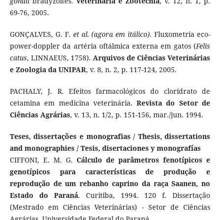
gondii
bradyzoites.
Veterinária e Zootecnia
, v. 12, n. 1, p.
69-76, 2005.
GONÇALVES, G. F.
et al. (agora em itálico).
Fluxometria eco-
power-doppler da artéria oftálmica externa em gatos (
Felis
catus
, LINNAEUS, 1758).
Arquivos de Ciências Veterinárias
e Zoologia da UNIPAR
, v. 8, n. 2, p. 117-124, 2005.
PACHALY, J. R. Efeitos farmacológicos do cloridrato de
cetamina em medicina veterinária.
Revista do Setor de
Ciências Agrárias
, v. 13, n. 1/2, p. 151-156, mar./jun. 1994.
Teses, dissertações e monografias / Thesis, dissertations
and monographies / Tesis, disertaciones y monografías
CIFFONI, E. M. G.
Cálculo de parâmetros fenotípicos e
genotípicos para características de produção e
reprodução de um rebanho caprino da raça Saanen, no
Estado do Paraná
. Curitiba, 1994. 120 f. Dissertação
(Mestrado em Ciências Veterinárias) - Setor de Ciências
Agrárias, Universidade Federal do Paraná.