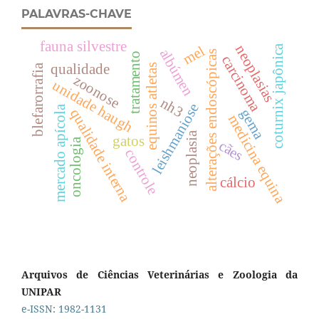
PALAVRAS-CHAVE
fauna silvestre
neoplasias
coturnix japônica
mel
albúmen
alterações endoscópicas
tratamento
carcinoma
qualidade
blefarorrafia
equinos atletas
zoonose
unidade haugh
nh3
leishmaniose
mercado apícola
qualidade interna
gema
medicina equina
neoplasia
gatos
oncologia
cães
controle
cálcio
Arquivos de Ciências Veterinárias e Zoologia da
UNIPAR
e-ISSN: 1982-1131