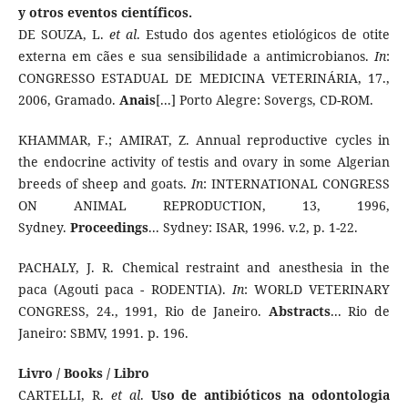
y otros eventos científicos.
DE SOUZA, L.
et al
. Estudo dos agentes etiológicos de otite
externa em cães e sua sensibilidade a antimicrobianos.
In
:
CONGRESSO ESTADUAL DE MEDICINA VETERINÁRIA, 17.,
2006, Gramado.
Anais
[...] Porto Alegre: Sovergs, CD-ROM.
KHAMMAR, F.; AMIRAT, Z. Annual reproductive cycles in
the endocrine activity of testis and ovary in some Algerian
breeds of sheep and goats.
In
: INTERNATIONAL CONGRESS
ON ANIMAL REPRODUCTION, 13, 1996,
Sydney.
Proceedings
... Sydney: ISAR, 1996. v.2, p. 1-22.
PACHALY, J. R. Chemical restraint and anesthesia in the
paca (Agouti paca - RODENTIA).
In
: WORLD VETERINARY
CONGRESS, 24., 1991, Rio de Janeiro.
Abstracts
... Rio de
Janeiro: SBMV, 1991. p. 196.
Livro / Books / Libro
CARTELLI, R.
et al
.
Uso de antibióticos na odontologia