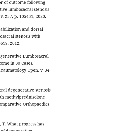
r of outcome following
ive lumbosacral stenosis
v. 257, p. 105451, 2020.
tabilization and dorsal
sacral stenosis with
1-619, 2012.
 Degenerative Lumbosacral
come in 30 Cases.
raumatology Open, v. 34,
ral degenerative stenosis
 with methylprednisolone
 Comparative Orthopaedics
 T. What progress has
 of degenerative