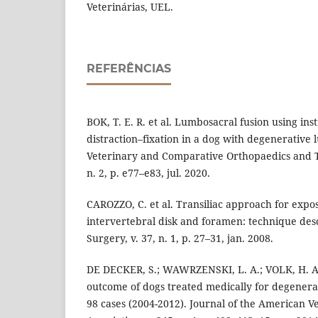
Veterinárias, UEL.
REFERÊNCIAS
BOK, T. E. R. et al. Lumbosacral fusion using i
distraction–fixation in a dog with degenerative 
Veterinary and Comparative Orthopaedics and T
n. 2, p. e77–e83, jul. 2020.
CAROZZO, C. et al. Transiliac approach for expo
intervertebral disk and foramen: technique desc
Surgery, v. 37, n. 1, p. 27–31, jan. 2008.
DE DECKER, S.; WAWRZENSKI, L. A.; VOLK, H. A. 
outcome of dogs treated medically for degenerat
98 cases (2004-2012). Journal of the American V