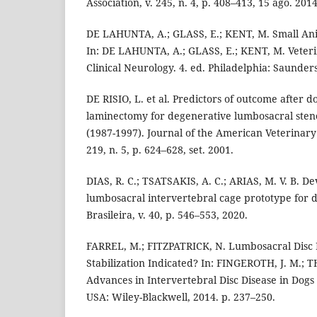
Association, v. 245, n. 4, p. 408–413, 15 ago. 2014
DE LAHUNTA, A.; GLASS, E.; KENT, M. Small Ani
In: DE LAHUNTA, A.; GLASS, E.; KENT, M. Vete
Clinical Neurology. 4. ed. Philadelphia: Saunders
DE RISIO, L. et al. Predictors of outcome after 
laminectomy for degenerative lumbosacral stenos
(1987-1997). Journal of the American Veterinary 
219, n. 5, p. 624–628, set. 2001.
DIAS, R. C.; TSATSAKIS, A. C.; ARIAS, M. V. B. D
lumbosacral intervertebral cage prototype for d
Brasileira, v. 40, p. 546–553, 2020.
FARREL, M.; FITZPATRICK, N. Lumbosacral Disc D
Stabilization Indicated? In: FINGEROTH, J. M.; 
Advances in Intervertebral Disc Disease in Dogs
USA: Wiley-Blackwell, 2014. p. 237–250.