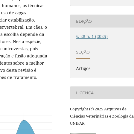
m humanos, as técnicas
 uso de
cages
iar estabilização,
EDIÇÃO
ervertebral. Em cães, o
 a escolha depende da
v. 28 n. 1 (2025)
tores. Nesta espécie,
controvérsias, pois
SEÇÃO
ração e fusão adequada
cientes sobre a melhor
Artigos
vo desta revisão é
ões de tratamento.
LICENÇA
Copyright (c) 2025 Arquivos de
Ciências Veterinárias e Zoologia da
UNIPAR