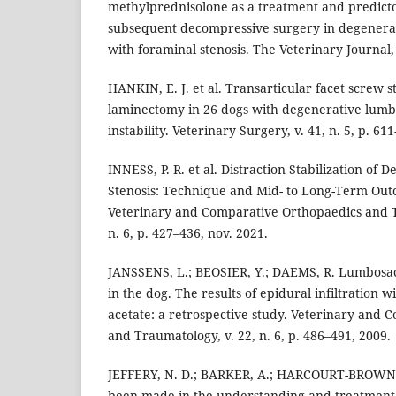
methylprednisolone as a treatment and predicto
subsequent decompressive surgery in degenerat
with foraminal stenosis. The Veterinary Journal, 
HANKIN, E. J. et al. Transarticular facet screw s
laminectomy in 26 dogs with degenerative lumbo
instability. Veterinary Surgery, v. 41, n. 5, p. 61
INNESS, P. R. et al. Distraction Stabilization of
Stenosis: Technique and Mid- to Long-Term Out
Veterinary and Comparative Orthopaedics and T
n. 6, p. 427–436, nov. 2021.
JANSSENS, L.; BEOSIER, Y.; DAEMS, R. Lumbosac
in the dog. The results of epidural infiltration
acetate: a retrospective study. Veterinary and
and Traumatology, v. 22, n. 6, p. 486–491, 2009.
JEFFERY, N. D.; BARKER, A.; HARCOURT-BROWN,
been made in the understanding and treatment