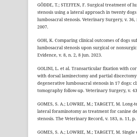
GÖDDE, T.; STEFFEN, F. Surgical treatment of l
stenosis using a lateral approach in twenty dog
lumbosacral stenosis. Veterinary Surgery, v. 36, 
2007.
GOH, K. Comparing clinical outcomes of dogs su
lumbosacral stenosis upon surgical or nonsurgic
Evidence, v. 8, n. 2, 8 jun. 2023.
GOLINI, L. et al. Transarticular fixation with c
with dorsal laminectomy and partial discectomy 
degenerative lumbosacral stenosis in 17 dogs: c
tomography follow-up. Veterinary Surgery, v. 43,
GOMES, S. A.; LOWRIE, M.; TARGETT, M. Long-t
lateral foraminotomy as treatment for canine d
stenosis. The Veterinary Record, v. 183, n. 11, p.
GOMES, S. A.; LOWRIE, M.; TARGETT, M. Single 