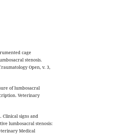
nstrumented cage
lumbosacral stenosis.
raumatology Open, v. 3,
sure of lumbosacral
ription. Veterinary
Clinical signs and
ive lumbosacral stenosis:
eterinary Medical