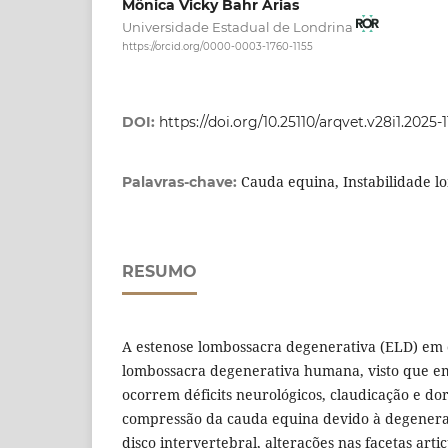
Mônica Vicky Bahr Arias
Universidade Estadual de Londrina
https://orcid.org/0000-0003-1760-1155
DOI:
https://doi.org/10.25110/arqvet.v28i1.2025-
Cauda equina, Instabilidade l
Palavras-chave:
RESUMO
A estenose lombossacra degenerativa (ELD) em c
lombossacra degenerativa humana, visto que e
ocorrem déficits neurológicos, claudicação e do
compressão da cauda equina devido à degenera
disco intervertebral, alterações nas facetas art