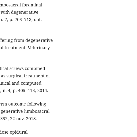
umbosacral foraminal
s with degenerative
n. 7, p. 705–713, out.
ffering from degenerative
al treatment. Veterinary
ortical screws combined
as surgical treatment of
linical and computed
 n. 4, p. 405–413, 2014.
erm outcome following
egenerative lumbosacral
 352, 22 nov. 2018.
dose epidural