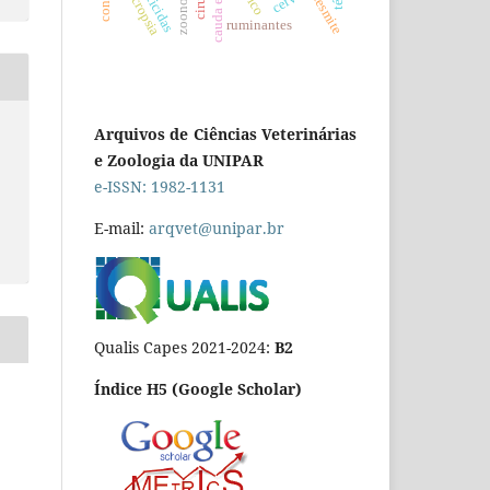
cauda equina
necropsia
zoonose
desmite
ruminantes
Arquivos de Ciências Veterinárias
e Zoologia da UNIPAR
e-ISSN: 1982-1131
E-mail:
arqvet@unipar.br
Qualis Capes 2021-2024:
B2
Índice H5 (Google Scholar)