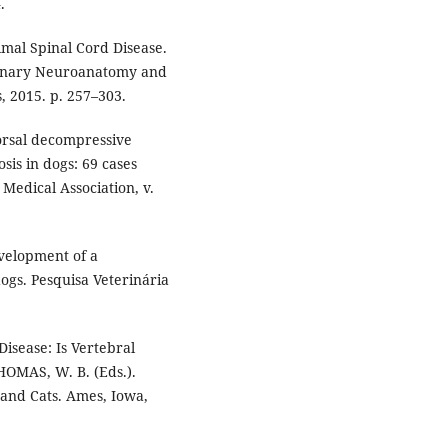
.
mal Spinal Cord Disease.
rinary Neuroanatomy and
, 2015. p. 257–303.
dorsal decompressive
is in dogs: 69 cases
Medical Association, v.
evelopment of a
ogs. Pesquisa Veterinária
isease: Is Vertebral
THOMAS, W. B. (Eds.).
 and Cats. Ames, Iowa,