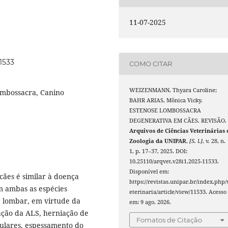
11-07-2025
11533
COMO CITAR
WEIZENMANN, Thyara Caroline;
ombossacra, Canino
BAHR ARIAS, Mônica Vicky.
ESTENOSE LOMBOSSACRA
DEGENERATIVA EM CÃES. REVISÃO.
Arquivos de Ciências Veterinárias 
Zoologia da UNIPAR
,
[S. l.]
, v. 28, n.
1, p. 17–37, 2025. DOI:
10.25110/arqvet.v28i1.2025-11533.
Disponível em:
ães é similar à doença
https://revistas.unipar.br/index.php/
m ambas as espécies
eterinaria/article/view/11533. Acesso
r lombar, em virtude da
em: 9 ago. 2026.
ção da ALS, herniação de
Fomatos de Citação
iculares, espessamento do