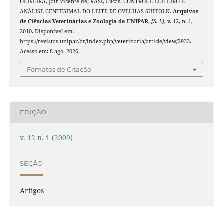
OLIVEIRA, Jair Vicente de; RASI, Lucas. CONTROLE LEITEIRO E
ANÁLISE CENTESIMAL DO LEITE DE OVELHAS SUFFOLK.
Arquivos
de Ciências Veterinárias e Zoologia da UNIPAR
,
[S. l.]
, v. 12, n. 1,
2010. Disponível em:
https://revistas.unipar.br/index.php/veterinaria/article/view/2933.
Acesso em: 8 ago. 2026.
Fomatos de Citação
EDIÇÃO
v. 12 n. 1 (2009)
SEÇÃO
Artigos