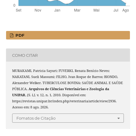
PDF
COMO CITAR
MURAKAMI, Patricia Sayuri; FUVERKI, Renata Benício Neves;
NAKATANI, Sueli Massumi; FILHO, Ivan Roque de Barros; BIONDO,
Alexander Welker. TUBERCULOSE BOVINA: SAÚDE ANIMAL E SAÚDE
PÚBLICA.
Arquivos de Ciências Veterinárias e Zoologia da
UNIPAR
,
[S. l.]
, v. 12, n. 1, 2010. Disponível em:
https://revistas.unipar.br/index.php/veterinaria/article/view/2936.
Acesso em: 8 ago. 2026.
Fomatos de Citação