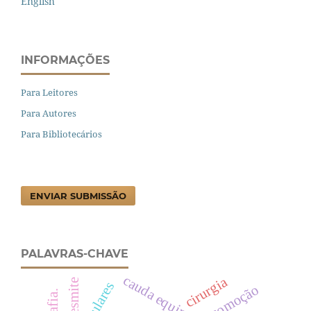
English
INFORMAÇÕES
Para Leitores
Para Autores
Para Bibliotecários
ENVIAR SUBMISSÃO
PALAVRAS-CHAVE
cauda equina
cirurgia
desmite
locomoção