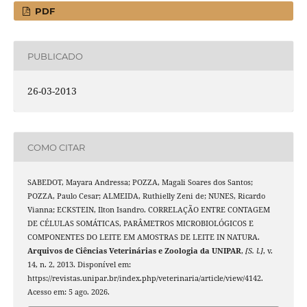
PDF
PUBLICADO
26-03-2013
COMO CITAR
SABEDOT, Mayara Andressa; POZZA, Magali Soares dos Santos;
POZZA, Paulo Cesar; ALMEIDA, Ruthielly Zeni de; NUNES, Ricardo
Vianna; ECKSTEIN, Ilton Isandro. CORRELAÇÃO ENTRE CONTAGEM
DE CÉLULAS SOMÁTICAS, PARÂMETROS MICROBIOLÓGICOS E
COMPONENTES DO LEITE EM AMOSTRAS DE LEITE IN NATURA.
Arquivos de Ciências Veterinárias e Zoologia da UNIPAR
,
[S. l.]
, v.
14, n. 2, 2013. Disponível em:
https://revistas.unipar.br/index.php/veterinaria/article/view/4142.
Acesso em: 5 ago. 2026.