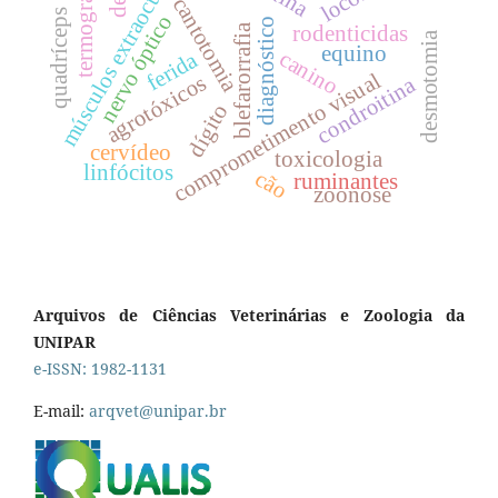
músculos extraoculares
termografia.
cantotomia
quadríceps
nervo óptico
diagnóstico
rodenticidas
blefarorrafia
desmotomia
equino
canino
ferida
comprometimento visual
agrotóxicos
condroitina
dígito
cervídeo
toxicologia
linfócitos
cão
ruminantes
zoonose
Arquivos de Ciências Veterinárias e Zoologia da
UNIPAR
e-ISSN: 1982-1131
E-mail:
arqvet@unipar.br