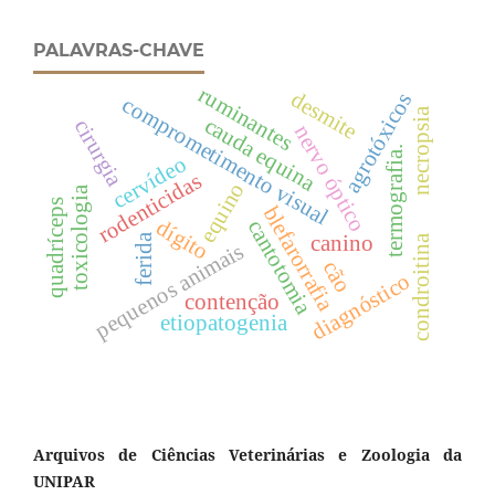
PALAVRAS-CHAVE
ruminantes
desmite
agrotóxicos
comprometimento visual
necropsia
cauda equina
cirurgia
nervo óptico
termografia.
cervídeo
rodenticidas
equino
toxicologia
quadríceps
blefarorrafia
dígito
cantotomia
canino
ferida
condroitina
pequenos animais
cão
diagnóstico
contenção
etiopatogenia
Arquivos de Ciências Veterinárias e Zoologia da
UNIPAR