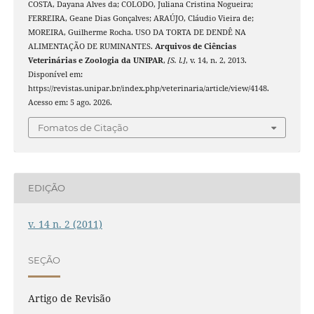
COSTA, Dayana Alves da; COLODO, Juliana Cristina Nogueira;
FERREIRA, Geane Dias Gonçalves; ARAÚJO, Cláudio Vieira de;
MOREIRA, Guilherme Rocha. USO DA TORTA DE DENDÊ NA
ALIMENTAÇÃO DE RUMINANTES.
Arquivos de Ciências
Veterinárias e Zoologia da UNIPAR
,
[S. l.]
, v. 14, n. 2, 2013.
Disponível em:
https://revistas.unipar.br/index.php/veterinaria/article/view/4148.
Acesso em: 5 ago. 2026.
Fomatos de Citação
EDIÇÃO
v. 14 n. 2 (2011)
SEÇÃO
Artigo de Revisão