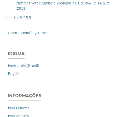
Ciências Veterinárias e Zoologia da UNIPAR: v. 14 n. 2
(2011)
<<
<
4
5
6
7
8
9
Open Journal Systems
IDIOMA
Português (Brasil)
English
INFORMAÇÕES
Para Leitores
Para Autores