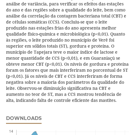
análise de variância, para verificar os efeitos das estações
do ano e das regiões sobre a qualidade do leite, bem como
análise da correlação da contagem bacteriana total (CBT) e
de células somáticas (CCS). Concluiu-se que o leite
produzido nas estações frias do ano apresenta melhor
qualidade físico-química e microbiológica (p<0,01). Quanto
às regiões, o leite produzido no município de Verê foi
superior em sólidos totais (ST), gordura e proteína. O
município de Tapejara teve o maior índice de lactose e
menor quantidade de CCS (p<0,01), e em Guaraniaçú se
obteve menor CBT (p<0,01). Os níveis de gordura e proteína
foram os fatores que mais interferiram no porcentual de ST
(p<0,01). Já os níveis de CBT e CCS interferiram de forma
negativa sobre a maioria dos parâmetros da qualidade do
leite. Observou-se diminuição significativa na CBT e
aumento no teor de ST, mas a CCS mostrou tendência de
alta, indicando falta de controle eficiente das mastites.
DOWNLOADS