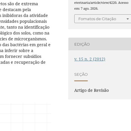
eterinaria/article/view/4220. Acesso
etos são de extrema
em: 7 ago. 2026.
se destacam pela
s inibidoras da atividade
Fomatos de Citação
densidades populacionais
e, tanto na identificação
lógico dos solos, como na
écies de microrganismos.
o das bactérias em geral e
EDIÇÃO
a inferir sobre a
em fornecer subsídios
v. 15 n. 2 (2012)
tadas e recuperação de
SEÇÃO
Artigo de Revisão