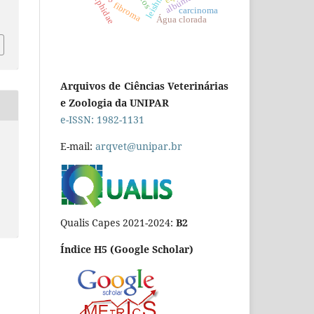
didelphidae
albúmen
fibroma
carcinoma
Água clorada
Arquivos de Ciências Veterinárias
e Zoologia da UNIPAR
e-ISSN: 1982-1131
E-mail:
arqvet@unipar.br
Qualis Capes 2021-2024:
B2
Índice H5 (Google Scholar)