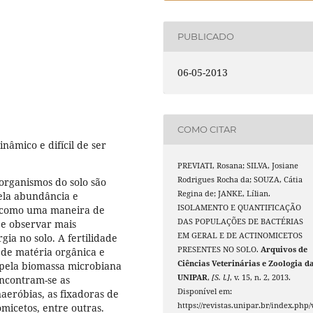
PUBLICADO
06-05-2013
COMO CITAR
nâmico e difícil de ser
PREVIATI, Rosana; SILVA, Josiane
Rodrigues Rocha da; SOUZA, Cátia
organismos do solo são
Regina de; JANKE, Lílian.
pela abundância e
ISOLAMENTO E QUANTIFICAÇÃO
da como uma maneira de
DAS POPULAÇÕES DE BACTÉRIAS
 e observar mais
EM GERAL E DE ACTINOMICETOS
ia no solo. A fertilidade
PRESENTES NO SOLO.
Arquivos de
 de matéria orgânica e
Ciências Veterinárias e Zoologia d
s pela biomassa microbiana
UNIPAR
,
[S. l.]
, v. 15, n. 2, 2013.
 encontram-se as
Disponível em:
anaeróbias, as fixadoras de
https://revistas.unipar.br/index.php/
nomicetos, entre outras.