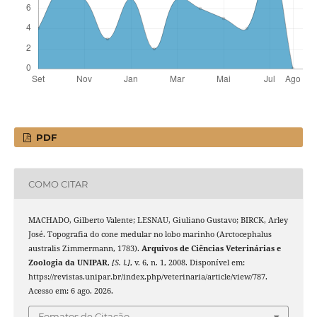
PDF
COMO CITAR
MACHADO, Gilberto Valente; LESNAU, Giuliano Gustavo; BIRCK, Arley
José. Topografia do cone medular no lobo marinho (Arctocephalus
australis Zimmermann, 1783).
Arquivos de Ciências Veterinárias e
Zoologia da UNIPAR
,
[S. l.]
, v. 6, n. 1, 2008. Disponível em:
https://revistas.unipar.br/index.php/veterinaria/article/view/787.
Acesso em: 6 ago. 2026.
Fomatos de Citação