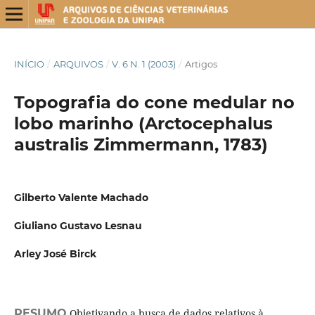
INÍCIO
/
ARQUIVOS
/
V. 6 N. 1 (2003)
/
Artigos
Topografia do cone medular no
lobo marinho (Arctocephalus
australis Zimmermann, 1783)
Gilberto Valente Machado
Giuliano Gustavo Lesnau
Arley José Birck
RESUMO
Objetivando a busca de dados relativos à