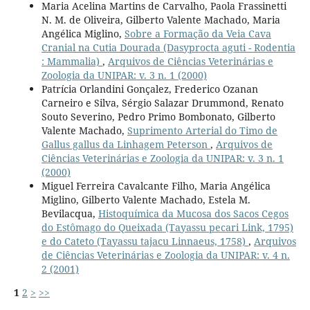
Maria Acelina Martins de Carvalho, Paola Frassinetti
N. M. de Oliveira, Gilberto Valente Machado, Maria
Angélica Miglino,
Sobre a Formação da Veia Cava
Cranial na Cutia Dourada (Dasyprocta aguti - Rodentia
: Mammalia)
,
Arquivos de Ciências Veterinárias e
Zoologia da UNIPAR: v. 3 n. 1 (2000)
Patrícia Orlandini Gonçalez, Frederico Ozanan
Carneiro e Silva, Sérgio Salazar Drummond, Renato
Souto Severino, Pedro Primo Bombonato, Gilberto
Valente Machado,
Suprimento Arterial do Timo de
Gallus gallus da Linhagem Peterson
,
Arquivos de
Ciências Veterinárias e Zoologia da UNIPAR: v. 3 n. 1
(2000)
Miguel Ferreira Cavalcante Filho, Maria Angélica
Miglino, Gilberto Valente Machado, Estela M.
Bevilacqua,
Histoquímica da Mucosa dos Sacos Cegos
do Estômago do Queixada (Tayassu pecari Link, 1795)
e do Cateto (Tayassu tajacu Linnaeus, 1758)
,
Arquivos
de Ciências Veterinárias e Zoologia da UNIPAR: v. 4 n.
2 (2001)
1
2
>
>>