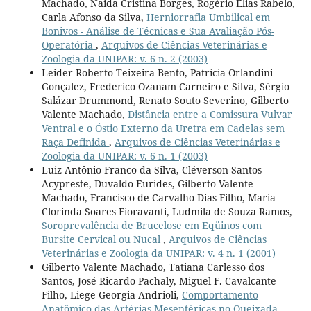
Machado, Naida Cristina Borges, Rogério Elias Rabelo,
Carla Afonso da Silva,
Herniorrafia Umbilical em
Bonivos - Análise de Técnicas e Sua Avaliação Pós-
Operatória
,
Arquivos de Ciências Veterinárias e
Zoologia da UNIPAR: v. 6 n. 2 (2003)
Leider Roberto Teixeira Bento, Patrícia Orlandini
Gonçalez, Frederico Ozanam Carneiro e Silva, Sérgio
Salázar Drummond, Renato Souto Severino, Gilberto
Valente Machado,
Distância entre a Comissura Vulvar
Ventral e o Óstio Externo da Uretra em Cadelas sem
Raça Definida
,
Arquivos de Ciências Veterinárias e
Zoologia da UNIPAR: v. 6 n. 1 (2003)
Luiz Antônio Franco da Silva, Cléverson Santos
Acypreste, Duvaldo Eurides, Gilberto Valente
Machado, Francisco de Carvalho Dias Filho, Maria
Clorinda Soares Fioravanti, Ludmila de Souza Ramos,
Soroprevalência de Brucelose em Eqüinos com
Bursite Cervical ou Nucal
,
Arquivos de Ciências
Veterinárias e Zoologia da UNIPAR: v. 4 n. 1 (2001)
Gilberto Valente Machado, Tatiana Carlesso dos
Santos, José Ricardo Pachaly, Miguel F. Cavalcante
Filho, Liege Georgia Andrioli,
Comportamento
Anatômico das Artérias Mesentéricas no Queixada