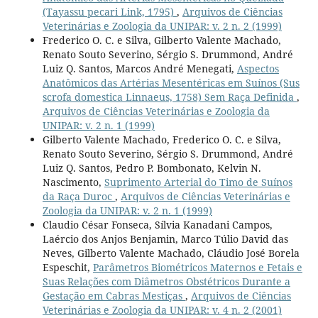
(Tayassu pecari Link, 1795)
,
Arquivos de Ciências
Veterinárias e Zoologia da UNIPAR: v. 2 n. 2 (1999)
Frederico O. C. e Silva, Gilberto Valente Machado,
Renato Souto Severino, Sérgio S. Drummond, André
Luiz Q. Santos, Marcos André Menegati,
Aspectos
Anatômicos das Artérias Mesentéricas em Suínos (Sus
scrofa domestica Linnaeus, 1758) Sem Raça Definida
,
Arquivos de Ciências Veterinárias e Zoologia da
UNIPAR: v. 2 n. 1 (1999)
Gilberto Valente Machado, Frederico O. C. e Silva,
Renato Souto Severino, Sérgio S. Drummond, André
Luiz Q. Santos, Pedro P. Bombonato, Kelvin N.
Nascimento,
Suprimento Arterial do Timo de Suínos
da Raça Duroc
,
Arquivos de Ciências Veterinárias e
Zoologia da UNIPAR: v. 2 n. 1 (1999)
Claudio César Fonseca, Sílvia Kanadani Campos,
Laércio dos Anjos Benjamin, Marco Túlio David das
Neves, Gilberto Valente Machado, Cláudio José Borela
Espeschit,
Parâmetros Biométricos Maternos e Fetais e
Suas Relações com Diâmetros Obstétricos Durante a
Gestação em Cabras Mestiças
,
Arquivos de Ciências
Veterinárias e Zoologia da UNIPAR: v. 4 n. 2 (2001)