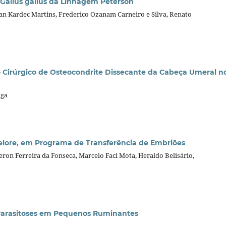
 Gallus gallus da Linhagem Peterson
an Kardec Martins, Frederico Ozanam Carneiro e Silva, Renato
Cirúrgico de Osteocondrite Dissecante da Cabeça Umeral n
nga
lore, em Programa de Transferência de Embriões
feron Ferreira da Fonseca, Marcelo Faci Mota, Heraldo Belisário,
 Parasitoses em Pequenos Ruminantes