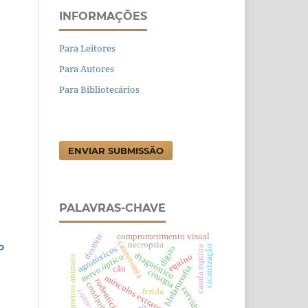
INFORMAÇÕES
Para Leitores
Para Autores
Para Bibliotecários
ENVIAR SUBMISSÃO
PALAVRAS-CHAVE
desmite
comprometimento visual
cantotomia
necropsia
o
cicatrização
dígito
cauda equina
agrotóxicos
diagnóstico
equino
nervo óptico
pequenos animais
blefarorrafia
cão
cirurgia
músculos extraoculares
rodenticidas
condroitina
cervídeo
ferida
contenção