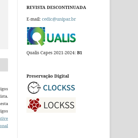
REVISTA DESCONTINUADA
E-mail:
cedic@unipar.br
Qualis Capes 2021-2024:
B1
Preservação Digital
igos
ista.
esta
tigos
tive
ional