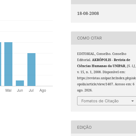
18-08-2008
COMO CITAR
EDITORIAL, Conselho. Conselho
Editorial.
AKRÓPOLIS - Revista de
Ciências Humanas da UNIPAR
,
[S. l.]
,
v. 15, n. 1, 2008. Disponível em:
https://revistas.unipar.br/index.php/ak
opolis/article/view/1407. Acesso em: 6
ago. 2026.
Fomatos de Citação
EDIÇÃO