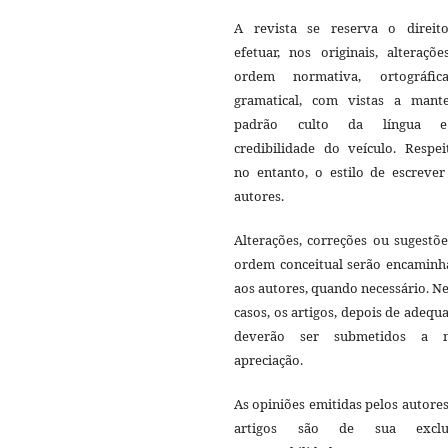
A revista se reserva o direit
efetuar, nos originais, alteraçõ
ordem normativa, ortográfi
gramatical, com vistas a mant
padrão culto da língua 
credibilidade do veículo. Respei
no entanto, o estilo de escrever
autores.
Alterações, correções ou sugestõ
ordem conceitual serão encaminh
aos autores, quando necessário. N
casos, os artigos, depois de adequ
deverão ser submetidos a 
apreciação.
As opiniões emitidas pelos autore
artigos são de sua exclu