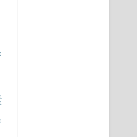
)
)
)
)