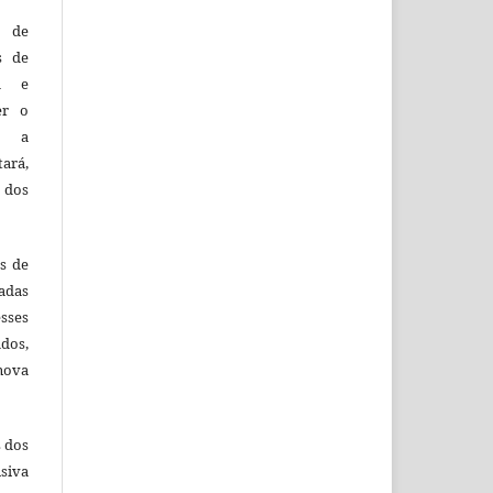
o de
es de
ca e
er o
e a
tará,
 dos
es de
adas
esses
ados,
nova
s dos
siva