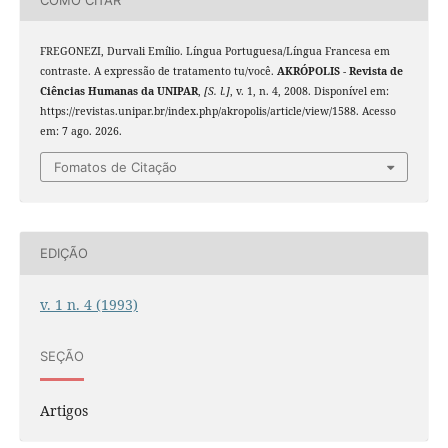
FREGONEZI, Durvali Emílio. Língua Portuguesa/Língua Francesa em
contraste. A expressão de tratamento tu/você.
AKRÓPOLIS - Revista de
Ciências Humanas da UNIPAR
,
[S. l.]
, v. 1, n. 4, 2008. Disponível em:
https://revistas.unipar.br/index.php/akropolis/article/view/1588. Acesso
em: 7 ago. 2026.
Fomatos de Citação
EDIÇÃO
v. 1 n. 4 (1993)
SEÇÃO
Artigos