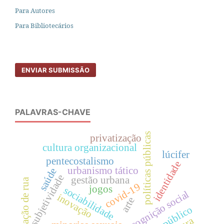
Para Autores
Para Bibliotecários
ENVIAR SUBMISSÃO
PALAVRAS-CHAVE
políticas públicas
privatização
cultura organizacional
lúcifer
pentecostalismo
identidade
urbanismo tático
saúde
subjetividade
gestão urbana
situação de rua
covid-19
jogos
sociabilidade
cognição social
inovação
arte
poder público