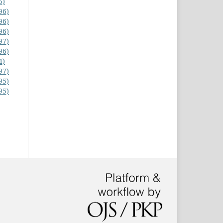
5)
96)
96)
96)
97)
96)
4)
97)
95)
95)