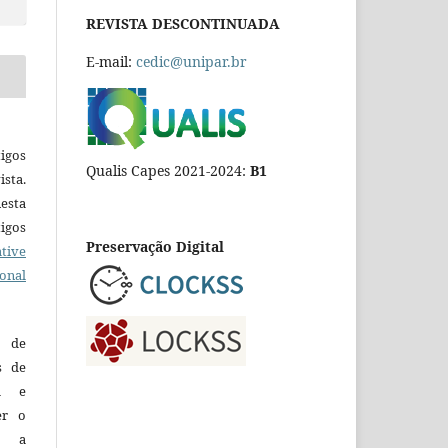
REVISTA DESCONTINUADA
E-mail:
cedic@unipar.br
igos
Qualis Capes 2021-2024:
B1
ista.
esta
tigos
Preservação Digital
tive
ional
o de
es de
ca e
er o
e a