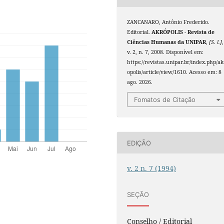
ZANCANARO, Antônio Frederido.
Editorial.
AKRÓPOLIS - Revista de
Ciências Humanas da UNIPAR
,
[S. l.]
,
v. 2, n. 7, 2008. Disponível em:
https://revistas.unipar.br/index.php/ak
opolis/article/view/1610. Acesso em: 8
ago. 2026.
Fomatos de Citação
EDIÇÃO
v. 2 n. 7 (1994)
SEÇÃO
Conselho / Editorial