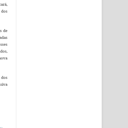
tará,
 dos
es de
adas
esses
ados,
nova
s dos
siva