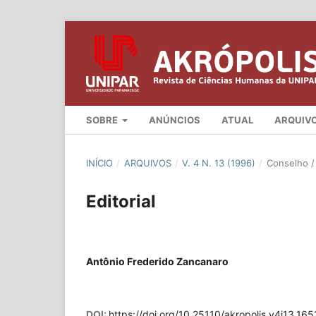
SOBRE
ANÚNCIOS
ATUAL
ARQUIV
INÍCIO
/
ARQUIVOS
/
V. 4 N. 13 (1996)
/
Conselho / 
Editorial
Antônio Frederido Zancanaro
DOI:
https://doi.org/10.25110/akropolis.v4i13.165