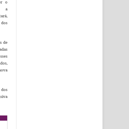
er o
e a
tará,
 dos
es de
adas
esses
ados,
nova
s dos
siva