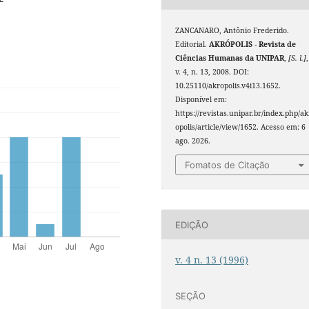
ZANCANARO, Antônio Frederido.
Editorial.
AKRÓPOLIS - Revista de
Ciências Humanas da UNIPAR
,
[S. l.]
,
v. 4, n. 13, 2008. DOI:
10.25110/akropolis.v4i13.1652.
Disponível em:
https://revistas.unipar.br/index.php/ak
opolis/article/view/1652. Acesso em: 6
ago. 2026.
Fomatos de Citação
EDIÇÃO
v. 4 n. 13 (1996)
SEÇÃO