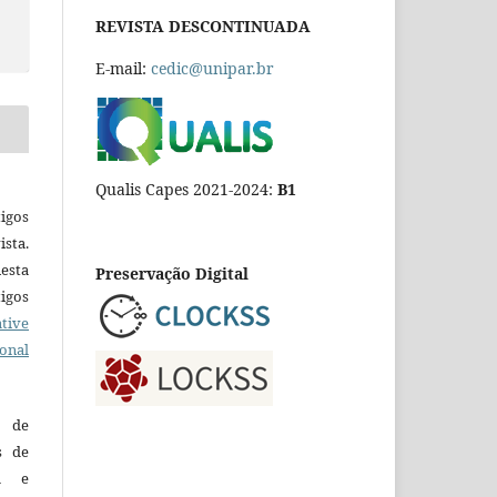
REVISTA DESCONTINUADA
E-mail:
cedic@unipar.br
Qualis Capes 2021-2024:
B1
igos
ista.
esta
Preservação Digital
tigos
tive
ional
o de
es de
ca e