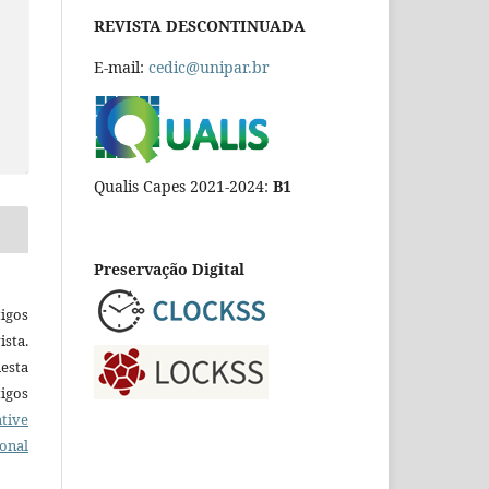
REVISTA DESCONTINUADA
E-mail:
cedic@unipar.br
Qualis Capes 2021-2024:
B1
Preservação Digital
igos
ista.
esta
tigos
tive
ional