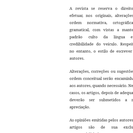
A revista se reserva o direit
efetuar, nos originais, alteraçõ
ordem normativa, ortográfi
gramatical, com vistas a mant
padrão culto da língua 
credibilidade do veículo. Respei
no entanto, o estilo de escrever
autores.
Alterações, correções ou sugestõ
ordem conceitual serão encaminh
aos autores, quando necessário. N
casos, os artigos, depois de adequ
deverão ser submetidos a 
apreciação.
As opiniões emitidas pelos autore
artigos são de sua exclu