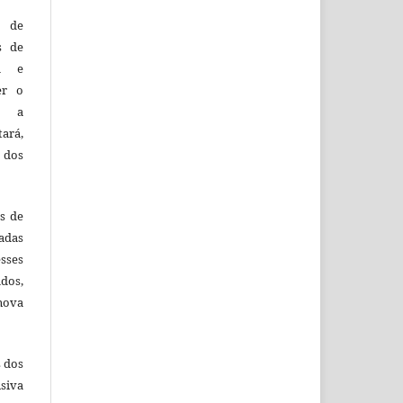
o de
es de
ca e
er o
e a
tará,
 dos
es de
adas
esses
ados,
nova
s dos
siva