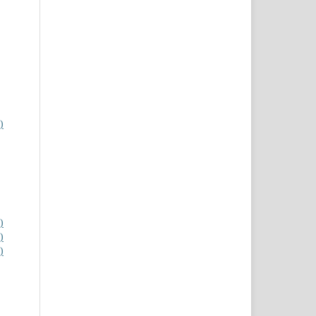
)
)
)
)