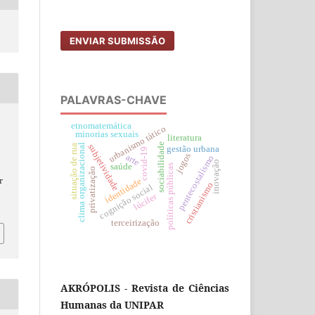
ENVIAR SUBMISSÃO
PALAVRAS-CHAVE
etnomatemática
urbanismo tático
minorias sexuais
literatura
sociabilidade
clima organizacional
subjetividade
situação de rua
gestão urbana
covid-19
jogos
arte
pentecostalismo
inovação
saúde
políticas públicas
privatização
r
identidade
cristianismo
cognição social
lúcifer
terceirização
AKRÓPOLIS - Revista de Ciências
Humanas da UNIPAR