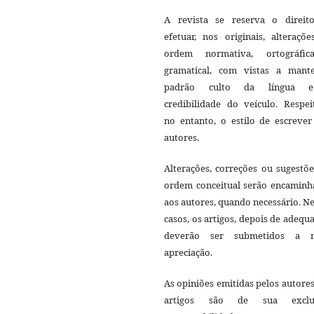
A revista se reserva o direit
efetuar, nos originais, alteraçõ
ordem normativa, ortográfi
gramatical, com vistas a mant
padrão culto da língua 
credibilidade do veículo. Respei
no entanto, o estilo de escrever
autores.
Alterações, correções ou sugestõ
ordem conceitual serão encaminh
aos autores, quando necessário. N
casos, os artigos, depois de adequ
deverão ser submetidos a 
apreciação.
As opiniões emitidas pelos autore
artigos são de sua exclu