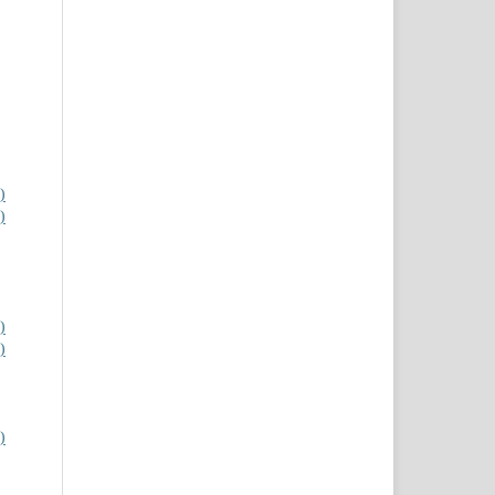
)
)
)
)
)