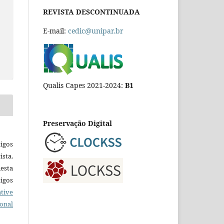
REVISTA DESCONTINUADA
E-mail:
cedic@unipar.br
Qualis Capes 2021-2024:
B1
Preservação Digital
igos
ista.
esta
tigos
tive
ional