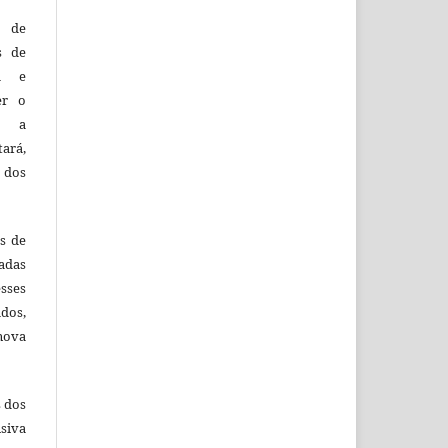
o de
es de
ca e
er o
e a
tará,
 dos
es de
adas
esses
ados,
nova
s dos
siva