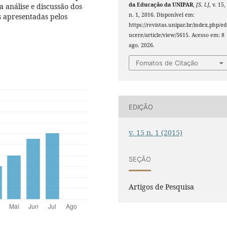
da Educação da UNIPAR
,
[S. l.]
, v. 15,
a análise e discussão dos
n. 1, 2016. Disponível em:
s apresentadas pelos
https://revistas.unipar.br/index.php/ed
ucere/article/view/5615. Acesso em: 8
ago. 2026.
Fomatos de Citação
EDIÇÃO
v. 15 n. 1 (2015)
SEÇÃO
Artigos de Pesquisa