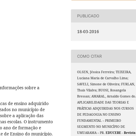
PUBLICADO
18-03-2016
COMO CITAR
OLSEN, Jéssica Ferreira; TEIXEIRA,
Luciana Maria de Carvalho Lima;
SAVELI, Simone de Oliveira; FURLAN,
informações sobre a
Thais Vilalva; BUOSI, Rosangela
Bressan; AMARAL, Arnaldo Gomes do
APLICABILIDADE DAS TEORIAS E
icas de ensino adquirido
PRÁTICAS ADQUIRIDAS NOS CURSOS
zados no município de
DE PEDAGOGIA NO ENSINO
sobre a aplicação das
FUNDAMENTAL – PRIMEIRO
 nas escolas. O instrumento
SEGMENTO NO MUNICÍPIO DE
mo ano de formação e
UMUARAMA – PR.
EDUCERE - Revista
de de Ensino do município.