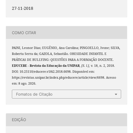
27-11-2018
COMO CITAR
PAINI, Leonor Dias; EUGÊNIO, Ana Carolina; PINGOELLO, Ivone; SILVA,
Roberta Serra da; GAZOLA, Sebastião. OBESIDADE INFANTIL E
PRÁTICAS DE BULLYING: QUESTÕES PARA A FORMAÇÃO DOCENTE.
EDUCERE - Revista da Educação da UNIPAR
,
[S. l.]
, v. 18, n. 2, 2018.
DOI: 10.25110/educere.v18i2.2018.6698. Disponível em:
https://revistas.unipar.br/index.php/educere/article/view/6698. Acesso
em: 8 ago. 2026.
Fomatos de Citação
EDIÇÃO