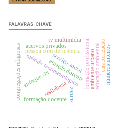
PALAVRAS-CHAVE
tv multimídia
formação profissional
caracterização
educação ambiental
acervos privados
congregações religiosas
números inteiros
pessoa com deficiência
ambiente urbano
serviço social
método fenomenológico
atuação docente
enfoque cts
resiliência
surdez
formação docente