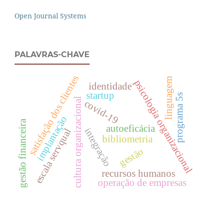
Open Journal Systems
PALAVRAS-CHAVE
satisfação dos clientes
linguagem
psicologia organizacional
identidade
startup
programa 5s
cultura organizacional
covid-19
implantação
gestão financeira
autoeficácia
integração
escala servqual
bibliometria
gestão
recursos humanos
operação de empresas