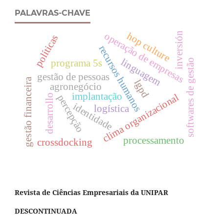
PALAVRAS-CHAVE
inversión
hop culture
operação de empresas
políticas
recursos humanos
linguagem
softwares de gestão
programa 5s
gestão de pessoas
gestão financeira
lgpd
agronegócio
implantação
clima organizacional
desarrollo
percepção
identidade
logística
processamento
crossdocking
Revista de Ciências Empresariais da UNIPAR
DESCONTINUADA