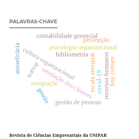
PALAVRAS-CHAVE
contabilidade gerencial
percepção
autoeficácia
psicologia organizacional
cultura organizacional
bibliometria
recursos humanos
escala servqual
hop culture
startup
satisfação dos clientes
covid-19
integração
gestão
gestão de pessoas
Revista de Ciências Empresariais da UNIPAR