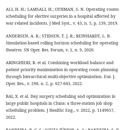
ALI, H. H.; LAMSALI, H.; OTHMAN, S. N. Operating rooms
scheduling for elective surgeries in a hospital affected by
war-related incidents. J Med Syst., v. 43, n. 5, p. 139, 2019.
ANDERSEN, A. R.; STIDSEN, T. J. R.; REINHARDT, L. B.
Simulation-based rolling horizon scheduling for operating
theatres. SN Oper. Res. Forum, v. 1, n. 9, 2020.
ARINGHIERI, R. et al. Combining workload balance and
patient priority maximisation in operating room planning
through hierarchical multi-objective optimization. Eur. J.
Oper. Res., v. 298, n. 2, p. 627-643, 2022.
BAI, X. et al. Day surgery scheduling and optimization in
large public hospitals in China: a three-station job shop
scheduling problem. J Healthc Eng., v. 2022, p. 1149657,
2022.
BANDEIRA, R. C. S.; SOUZA JÚNIOR, A. A.; BANDEIRA, S. R.