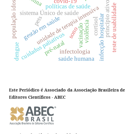
população idosa
covid-19
princípio ativo
teste de usabilidade
políticas de saúde
unidade de terapia intensiva
sistema Único de saúde
infecção hospitalar
gestão em saúde
pets
cortisol
violência
vacinação
sono
cuidados paliativos
pré-natal
dengue
infectologia
saúde humana
Este Periódico é Associado da Associação Brasileira de
Editores Científicos - ABEC