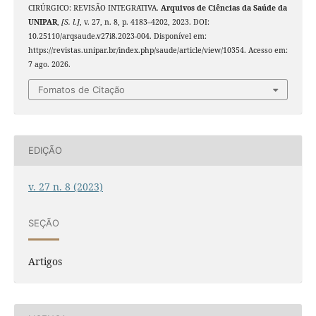
CIRÚRGICO: REVISÃO INTEGRATIVA.
Arquivos de Ciências da Saúde da
UNIPAR
,
[S. l.]
, v. 27, n. 8, p. 4183–4202, 2023. DOI:
10.25110/arqsaude.v27i8.2023-004. Disponível em:
https://revistas.unipar.br/index.php/saude/article/view/10354. Acesso em:
7 ago. 2026.
Fomatos de Citação
EDIÇÃO
v. 27 n. 8 (2023)
SEÇÃO
Artigos