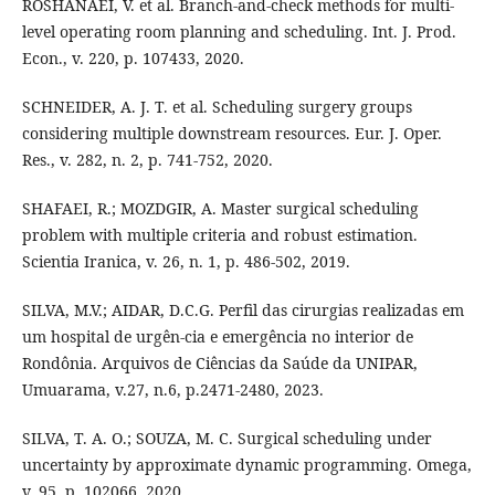
ROSHANAEI, V. et al. Branch-and-check methods for multi-
level operating room planning and scheduling. Int. J. Prod.
Econ., v. 220, p. 107433, 2020.
SCHNEIDER, A. J. T. et al. Scheduling surgery groups
considering multiple downstream resources. Eur. J. Oper.
Res., v. 282, n. 2, p. 741-752, 2020.
SHAFAEI, R.; MOZDGIR, A. Master surgical scheduling
problem with multiple criteria and robust estimation.
Scientia Iranica, v. 26, n. 1, p. 486-502, 2019.
SILVA, M.V.; AIDAR, D.C.G. Perfil das cirurgias realizadas em
um hospital de urgên-cia e emergência no interior de
Rondônia. Arquivos de Ciências da Saúde da UNIPAR,
Umuarama, v.27, n.6, p.2471-2480, 2023.
SILVA, T. A. O.; SOUZA, M. C. Surgical scheduling under
uncertainty by approximate dynamic programming. Omega,
v. 95, p. 102066, 2020.