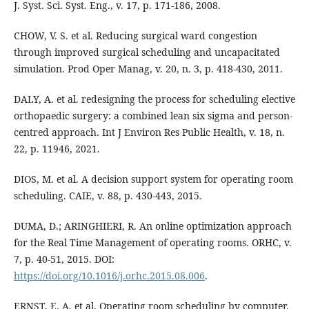
J. Syst. Sci. Syst. Eng., v. 17, p. 171-186, 2008.
CHOW, V. S. et al. Reducing surgical ward congestion
through improved surgical scheduling and uncapacitated
simulation. Prod Oper Manag, v. 20, n. 3, p. 418-430, 2011.
DALY, A. et al. redesigning the process for scheduling elective
orthopaedic surgery: a combined lean six sigma and person-
centred approach. Int J Environ Res Public Health, v. 18, n.
22, p. 11946, 2021.
DIOS, M. et al. A decision support system for operating room
scheduling. CAIE, v. 88, p. 430-443, 2015.
DUMA, D.; ARINGHIERI, R. An online optimization approach
for the Real Time Management of operating rooms. ORHC, v.
7, p. 40-51, 2015. DOI:
https://doi.org/10.1016/j.orhc.2015.08.006
.
ERNST, E. A. et al. Operating room scheduling by computer.