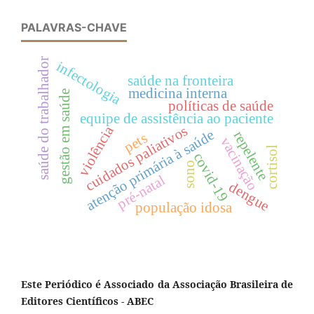
PALAVRAS-CHAVE
saúde do trabalhador
infectologia
saúde na fronteira
medicina interna
gestão em saúde
políticas de saúde
equipe de assistência ao paciente
cuidados paliativos
violência
atenção primária à saúde
repelente
pets
vacinação
cortisol
covid-19
sono
pré-natal
dengue
população idosa
Este Periódico é Associado da Associação Brasileira de
Editores Científicos - ABEC