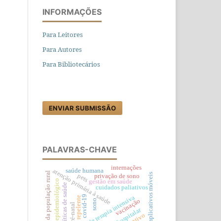
INFORMAÇÕES
Para Leitores
Para Autores
Para Bibliotecários
ENVIAR SUBMISSÃO
PALAVRAS-CHAVE
internações
saúde humana
atenção primária à saúde
saúde da população rural
aplicativos móveis
pets
privação de sono
perfil epidemiológico
gestão em saúde
políticas de saúde
cuidados paliativos
covid-19
unidade de terapia intensiva
repelente
vacinação
sono
pré-natal