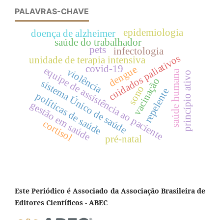
PALAVRAS-CHAVE
epidemiologia
doença de alzheimer
saúde do trabalhador
pets
infectologia
cuidados paliativos
unidade de terapia intensiva
covid-19
dengue
equipe de assistência ao paciente
violência
saúde humana
princípio ativo
vacinação
sistema Único de saúde
sono
repelente
políticas de saúde
gestão em saúde
cortisol
pré-natal
Este Periódico é Associado da Associação Brasileira de
Editores Científicos - ABEC