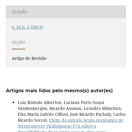
EDIÇÃO
v. 16 n. 2 (2013)
SEÇÃO
Artigo de Revisão
Artigos mais lidos pelo mesmo(s) autor(es)
Luiz Rômulo Alberton, Luciana Porto Souza
Vandenberghe, Ricardo Assman, Leandro München,
Elza Maria Galvão Ciffoni, José Ricardo Pachaly, Carlos
Ricardo Soccol,
Efeito do extrato bruto enzimático de
Streptomyces Viridosporus T7A sobre a
digestibilidade de matéria seca in vitro para