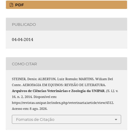
PDF
PUBLICADO
04-04-2014
COMO CITAR
STEINER, Denis; ALBERTON, Luiz Romulo; MARTINS, Wiliam Del
Conte. AEROFAGIA EM EQUINOS: REVISÃO DE LITERATURA.
Arquivos de Ciências Veterinárias e Zoologia da UNIPAR
,
[S. l.]
, v.
16, n. 2, 2014. Disponível em:
https://revistas.unipar.br/index.php/veterinaria/article/view/4512.
Acesso em: 8 ago. 2026.
Fomatos de Citação