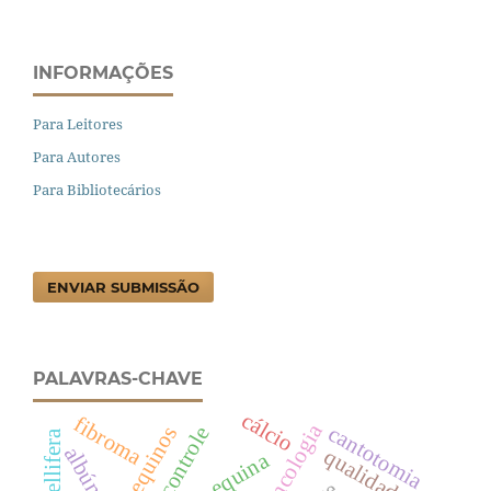
INFORMAÇÕES
Para Leitores
Para Autores
Para Bibliotecários
ENVIAR SUBMISSÃO
PALAVRAS-CHAVE
cálcio
fibroma
oncologia
cantotomia
controle
apis mellifera
albúmen
qualidade