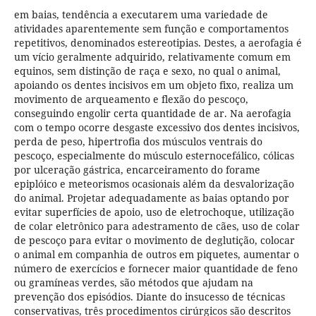
em baias, tendência a executarem uma variedade de
atividades aparentemente sem função e comportamentos
repetitivos, denominados estereotipias. Destes, a aerofagia é
um vício geralmente adquirido, relativamente comum em
equinos, sem distinção de raça e sexo, no qual o animal,
apoiando os dentes incisivos em um objeto fixo, realiza um
movimento de arqueamento e flexão do pescoço,
conseguindo engolir certa quantidade de ar. Na aerofagia
com o tempo ocorre desgaste excessivo dos dentes incisivos,
perda de peso, hipertrofia dos músculos ventrais do
pescoço, especialmente do músculo esternocefálico, cólicas
por ulceração gástrica, encarceiramento do forame
epiplóico e meteorismos ocasionais além da desvalorização
do animal. Projetar adequadamente as baias optando por
evitar superfícies de apoio, uso de eletrochoque, utilização
de colar eletrônico para adestramento de cães, uso de colar
de pescoço para evitar o movimento de deglutição, colocar
o animal em companhia de outros em piquetes, aumentar o
número de exercícios e fornecer maior quantidade de feno
ou gramíneas verdes, são métodos que ajudam na
prevenção dos episódios. Diante do insucesso de técnicas
conservativas, três procedimentos cirúrgicos são descritos