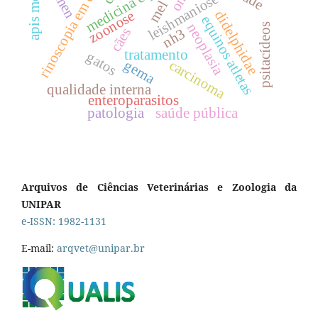
rinoscopia em equinos
medicina equina
leishmaniose
mel
zoonose
didelphidae
equinos atletas
neoplasia
psitacídeos
cães
nh3
tratamento
gatos
carcinoma
gema
qualidade interna
enteroparasitos
patologia
saúde pública
Arquivos de Ciências Veterinárias e Zoologia da
UNIPAR
e-ISSN: 1982-1131
E-mail:
arqvet@unipar.br