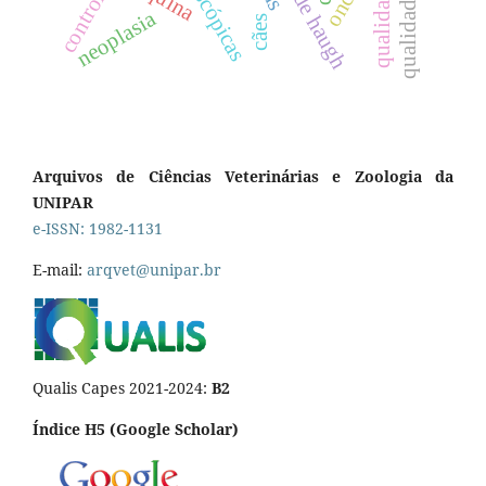
unidade haugh
qualidade
controle
neoplasia
cães
Arquivos de Ciências Veterinárias e Zoologia da
UNIPAR
e-ISSN: 1982-1131
E-mail:
arqvet@unipar.br
Qualis Capes 2021-2024:
B2
Índice H5 (Google Scholar)