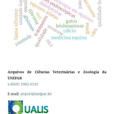
alterações endoscópicas
qualidade interna
oncologia
unidade haugh
rinoscopia em equinos
carcinoma
didelphidae
equinos atletas
fibroma
fauna silvestre
mel
albúmen
tratamento
gatos
gema
leishmaniose
zoonose
qualidade
cães
cálcio
controle
medicina equina
nh3
Arquivos de Ciências Veterinárias e Zoologia da
UNIPAR
e-ISSN: 1982-1131
E-mail:
arqvet@unipar.br