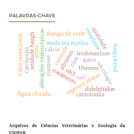
PALAVRAS-CHAVE
qualidade
neoplasia
alterações endoscópicas
frango de corte
unidade haugh
valor nutricional
medicina equina
psitacídeos
gema
controle
cálcio
carcinoma
albúmen
leishmaniose
zoonose
cães
gatos
oncologia
fibroma
tratamento
nh3
equinos atletas
mel
didelphidae
Água clorada
cantotomia
Arquivos de Ciências Veterinárias e Zoologia da
UNIPAR