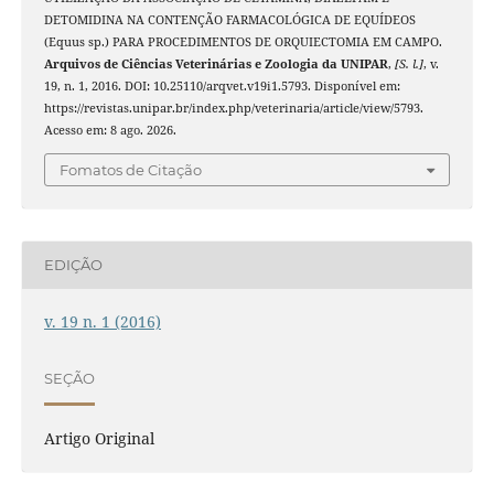
DETOMIDINA NA CONTENÇÃO FARMACOLÓGICA DE EQUÍDEOS
(Equus sp.) PARA PROCEDIMENTOS DE ORQUIECTOMIA EM CAMPO.
Arquivos de Ciências Veterinárias e Zoologia da UNIPAR
,
[S. l.]
, v.
19, n. 1, 2016. DOI: 10.25110/arqvet.v19i1.5793. Disponível em:
https://revistas.unipar.br/index.php/veterinaria/article/view/5793.
Acesso em: 8 ago. 2026.
Fomatos de Citação
EDIÇÃO
v. 19 n. 1 (2016)
SEÇÃO
Artigo Original