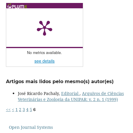
No metrics available.
see details
Artigos mais lidos pelo mesmo(s) autor(es)
José Ricardo Pachaly,
Editorial
,
Arquivos de Ciências
Veterinárias e Zoologia da UNIPAR: v. 2 n. 1 (1999)
<<
<
1
2
3
4
5
6
Open Journal Systems