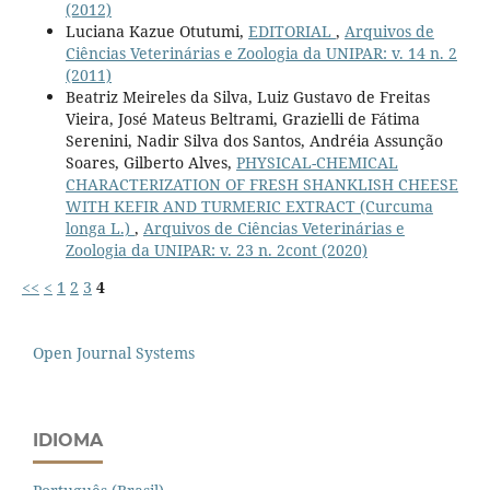
(2012)
Luciana Kazue Otutumi,
EDITORIAL
,
Arquivos de
Ciências Veterinárias e Zoologia da UNIPAR: v. 14 n. 2
(2011)
Beatriz Meireles da Silva, Luiz Gustavo de Freitas
Vieira, José Mateus Beltrami, Grazielli de Fátima
Serenini, Nadir Silva dos Santos, Andréia Assunção
Soares, Gilberto Alves,
PHYSICAL-CHEMICAL
CHARACTERIZATION OF FRESH SHANKLISH CHEESE
WITH KEFIR AND TURMERIC EXTRACT (Curcuma
longa L.)
,
Arquivos de Ciências Veterinárias e
Zoologia da UNIPAR: v. 23 n. 2cont (2020)
<<
<
1
2
3
4
Open Journal Systems
IDIOMA