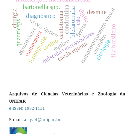
bartonella spp.
condroitina
blefarorrafia
comprometimento visual
dígito
cirurgia
desmite
cantotomia
diagnóstico
cão
nervo óptico
quadríceps
ferida
fila brasileiro
agrotóxicos
músculos extraoculares
ruminantes
cervídeo
termografia.
canino
equino
citologia
cauda equina
Arquivos de Ciências Veterinárias e Zoologia da
UNIPAR
e-ISSN: 1982-1131
E-mail:
arqvet@unipar.br