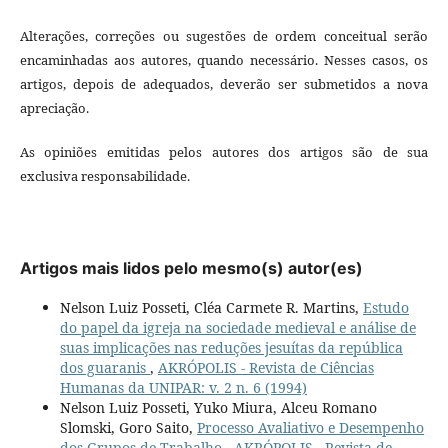
Alterações, correções ou sugestões de ordem conceitual serão
encaminhadas aos autores, quando necessário. Nesses casos, os
artigos, depois de adequados, deverão ser submetidos a nova
apreciação.
As opiniões emitidas pelos autores dos artigos são de sua
exclusiva responsabilidade.
Artigos mais lidos pelo mesmo(s) autor(es)
Nelson Luiz Posseti, Cléa Carmete R. Martins,
Estudo
do papel da igreja na sociedade medieval e análise de
suas implicações nas reduções jesuítas da república
dos guaranis
,
AKRÓPOLIS - Revista de Ciências
Humanas da UNIPAR: v. 2 n. 6 (1994)
Nelson Luiz Posseti, Yuko Miura, Alceu Romano
Slomski, Goro Saito,
Processo Avaliativo e Desempenho
dos Grupos de Trabalho
,
AKRÓPOLIS - Revista de