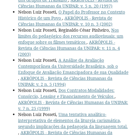
Ciências Humanas da UNIPAR: v. 5 n. 20 (1997)
Nelson Luiz Posseti,
O Papel do Professor no Contexto
Histórico de um Povo
,
AKRÓPOLIS - Revista de
Ciências Humanas da UNIPAR: v. 10 n. 3 (2002)
Nelson Luiz Posseti, Reginaldo César Pinheiro,
Nos
limites do pedagógico dos recursos audiovisuais: um
enfoque sobre os filmes temáticos
,
AKRÓPOLIS -
Revista de Ciências Humanas da UNIPAR: v. 11 n. 4
(2003)
Nelson Luiz Posseti,
A Análise da Avaliação
Contemporânea da Universidade Brasileira, sob o
Enfoque de Avaliação Emancipadora de sua Qualidade
,
AKRÓPOLIS - Revista de Ciências Humanas da
UNIPAR: v. 2 n. 5 (1994)
Nelson Luiz Posseti,
Dos Contratos-Modalidades:
Consórcio, Leasing e Financiamento de Veículos
,
AKRÓPOLIS - Revista de Ciências Humanas da UNIPAR:
v. 7 n. 25 (1999)
Nelson Luiz Posseti,
Uma tentativa analítico-
interpretativa de elementos da liturgia carismática,
segundo implicações da pedagogia da linguagem total.
,
AKRÓPOLIS - Revista de Ciências Humanas da