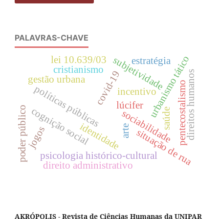
PALAVRAS-CHAVE
urbanismo tático
lei 10.639/03
subjetividade
estratégia
cristianismo
covid-19
direitos humanos
gestão urbana
pentecostalismo
políticas públicas
incentivo
lúcifer
poder público
cognição social
saúde
sociabilidade
identidade
arte
jogos
situação de rua
psicologia histórico-cultural
direito administrativo
AKRÓPOLIS - Revista de Ciências Humanas da UNIPAR