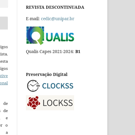
REVISTA DESCONTINUADA
E-mail:
cedic@unipar.br
igos
Qualis Capes 2021-2024:
B1
ista.
esta
tigos
Preservação Digital
tive
ional
o de
es de
ca e
er o
e a