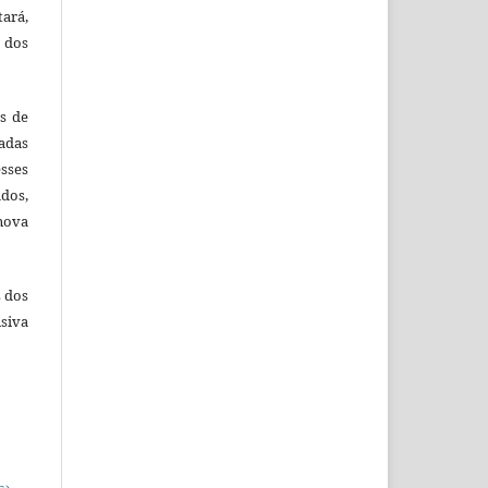
tará,
 dos
es de
adas
esses
ados,
nova
s dos
siva