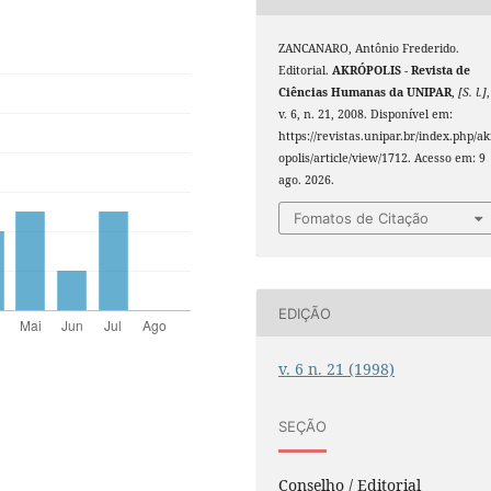
ZANCANARO, Antônio Frederido.
Editorial.
AKRÓPOLIS - Revista de
Ciências Humanas da UNIPAR
,
[S. l.]
,
v. 6, n. 21, 2008. Disponível em:
https://revistas.unipar.br/index.php/ak
opolis/article/view/1712. Acesso em: 9
ago. 2026.
Fomatos de Citação
EDIÇÃO
v. 6 n. 21 (1998)
SEÇÃO
Conselho / Editorial